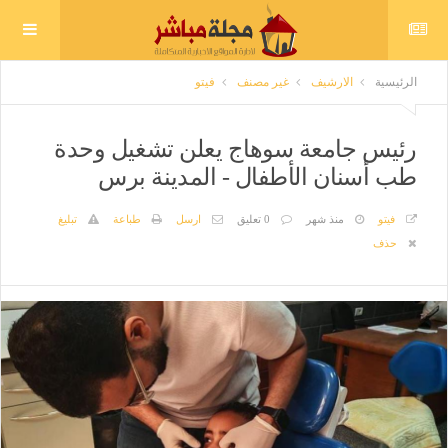
الرئيسية
الارشيف
غير مصنف
فيتو
رئيس جامعة سوهاج يعلن تشغيل وحدة
طب أسنان الأطفال - المدينة برس
فيتو
منذ شهر
0 تعليق
ارسل
طباعة
تبليغ
حذف