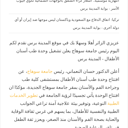
‪انتهازية موسمية.. أسعار كراء الشقق بالوجهات الشمالية تكوي جيوب
الأسر - بوابة المدينة برس
تركيا: اتفاق الدفاع مع السعودية وباكستان ليس موجها ضد إيران أو أي
دولة أخرى - بوابة المدينة برس
عزيزي الزائر أهلا وسهلا بك في موقع المدينة برس نقدم لكم
اليوم رئيس جامعة سوهاج يعلن تشغيل وحدة طب أسنان
الأطفال - المدينة برس
أعلن الدكتور حسان النعماني، رئيس
جامعة سوهاج
، عن
افتتاح وحدة طب أسنان الأطفال بمستشفى كلية طب
وجراحة الفم والأسنان بمقر جامعة سوهاج الجديدة، مؤكدًا ان
افتتاح الوحدة يأتي تجسيدًا لرؤية الجامعة في
تطوير الخدمات
الطبية
النوعية، وتوفير بيئة علاجية آمنة تراعي الجوانب
الطبية والنفسية للأطفال، بما يسهم في غرس ثقافة الوقاية
والعناية بصحة الفم والأسنان منذ الصغر، ويعزز ثقة الطفل
في تلقي الرعاية الصحية.