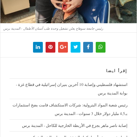
رئيس جامعة سوهاج يعلن تشغيل وحدة طب أسنان الأطفال - المدينة برس
إقرأ ايضا
استشهاد فلسطيني وإصابة 10 آخرين بنيران إسرائيلية في قطاع غزة -
بوابة المدينة برس
رئيس شعبة المواد البترولية: شركات الاستكشاف قامت بضخ استثمارات
بـ4,5 مليار دولار خلال 3 سنوات - المدينة برس
إصابة ناصر ماهر بجزع في الأربطة الخارجية للكاحل - المدينة برس