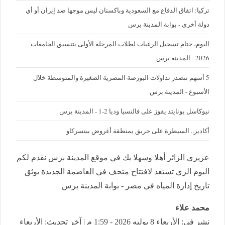
تركيا: اتفاق الدفاع مع السعودية وباكستان ليس موجها ضد إيران أو أي
دولة أخرى - بوابة المدينة برس
اليوم، ختام تسجيل الرغبات لطلاب المرحلة الأولى بتنسيق الجامعات
2026 - المدينة برس
5 أسهم تتصدر تداولات البورصة المصرية الصغيرة والمتوسطة خلال
الأسبوع - المدينة برس
نيوكاسل يونايتد يفوز على فالنسيا وديا 2-1 - المدينة برس
أكادير.. السيطرة على حريق بمنطقة أغروض ببنسركاو
عزيزي الزائر أهلا وسهلا بك في موقع المدينة برس نقدم لكم
اليوم الري تستعد لافتتاح متحف في العاصمة الجديدة يوثق
تاريخ إدارة المياه في مصر - بوابة المدينة برس
محمد علاء
نشر في: الأربعاء 8 يوليه 2026 - 1:59 م | آخر تحديث: الأربعاء