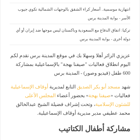
‪انتهازية موسمية.. أسعار كراء الشقق بالوجهات الشمالية تكوي جيوب
الأسر - بوابة المدينة برس
تركيا: اتفاق الدفاع مع السعودية وباكستان ليس موجها ضد إيران أو أي
دولة أخرى - بوابة المدينة برس
عزيزي الزائر أهلا وسهلا بك في موقع المدينة برس نقدم لكم
اليوم انطلاق فعاليات "صيفنا بهجة" بالإسماعيلية بمشاركة
600 طفل (فيديو وصور) - المدينة برس
شهد
مسجد أبو بكر الصديق
التابع لمديرية
أوقاف الإسماعيلية
فعاليات «
صيفنا بهجة
» بحضور أعضاء
المجلس الأعلى
للشئون الإسلامية
، وتحت إشراف فضيلة الشيخ عبدالخالق
محمد عطيفي مدير مديرية أوقاف الإسماعيلية.
مشاركة أطفال الكتاتيب