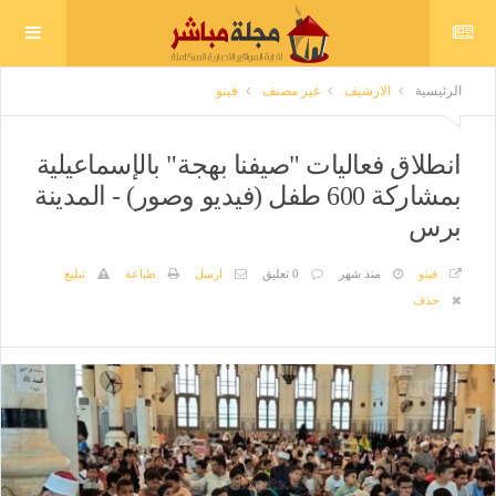
الرئيسية
الارشيف
غير مصنف
فيتو
انطلاق فعاليات "صيفنا بهجة" بالإسماعيلية
بمشاركة 600 طفل (فيديو وصور) - المدينة
برس
فيتو
منذ شهر
0 تعليق
ارسل
طباعة
تبليغ
حذف