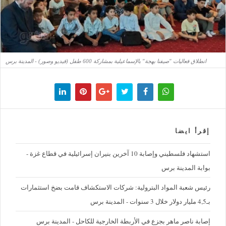
انطلاق فعاليات "صيفنا بهجة" بالإسماعيلية بمشاركة 600 طفل (فيديو وصور) - المدينة برس
إقرأ ايضا
استشهاد فلسطيني وإصابة 10 آخرين بنيران إسرائيلية في قطاع غزة -
بوابة المدينة برس
رئيس شعبة المواد البترولية: شركات الاستكشاف قامت بضخ استثمارات
بـ4,5 مليار دولار خلال 3 سنوات - المدينة برس
إصابة ناصر ماهر بجزع في الأربطة الخارجية للكاحل - المدينة برس