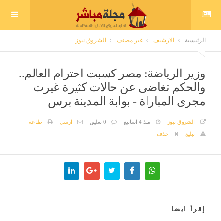
الرئيسية
الارشيف
غير مصنف
الشروق نيوز
وزير الرياضة: مصر كسبت احترام العالم..
والحكم تغاضى عن حالات كثيرة غيرت
مجرى المباراة - بوابة المدينة برس
الشروق نيوز
منذ 4 اسابيع
0 تعليق
ارسل
طباعة
تبليغ
حذف
إقرأ ايضا