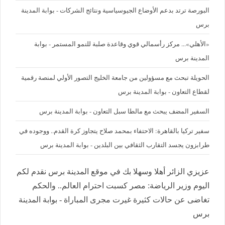
البورصة ترتد بدعم الأوضاع الجيوسياسية ونتائج الشركات - بوابة المدينة
برس
«الأهلي»... مركز رأسمالي قوي وقاعدة صلبة للنمو المستمر - بوابة
المدينة برس
الحويلة تبحث مع مسؤولين من جامعة الخليج التصور الأولي لمنصة رقمية
لقطاع التعاون - بوابة المدينة برس
السفير المضف يبحث مع مالطا سبل التعاون - بوابة المدينة برس
سفير تركيا بالقاهرة: الاحتفاء بمحمد صلاح يتجاوز كرة القدم.. ووجوده في
طرابزون يجسد التقارب الثقافي بين البلدين - بوابة المدينة برس
عزيزي الزائر أهلا وسهلا بك في موقع المدينة برس نقدم لكم
اليوم وزير الرياضة: مصر كسبت احترام العالم.. والحكم
تغاضى عن حالات كثيرة غيرت مجرى المباراة - بوابة المدينة
برس