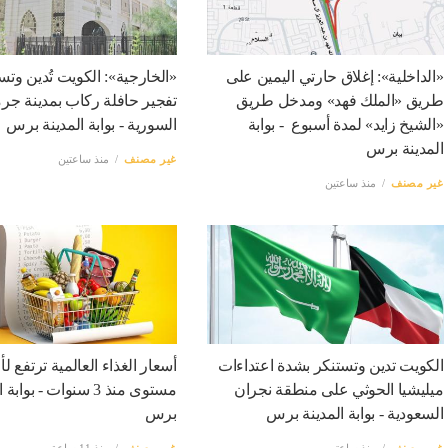
«الداخلية»: إغلاق حارتي اليمين على
«الخارجية»: الكويت تُدين وتس
طريق «الملك فهد» ومدخل طريق
تفجير حافلة ركاب بمدينة جرما
«الشيخ زايد» لمدة أسبوع - بوابة
السورية - بوابة المدينة برس
المدينة برس
غير مصنف
منذ ساعتين
غير مصنف
منذ ساعتين
الكويت تدين وتستنكر بشدة اعتداءات
أسعار الغذاء العالمية ترتفع ل
ميليشيا الحوثي على منطقة نجران
مستوى منذ 3 سنوات - بواب
السعودية - بوابة المدينة برس
برس
غير مصنف
منذ ساعتين
غير مصنف
منذ 11 ساعة