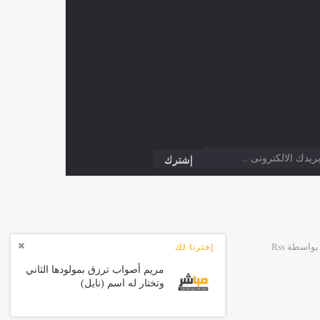
إخترنا لك
مريم أصواب ترزق بمولودها الثاني
وتختار له اسم (نايل)