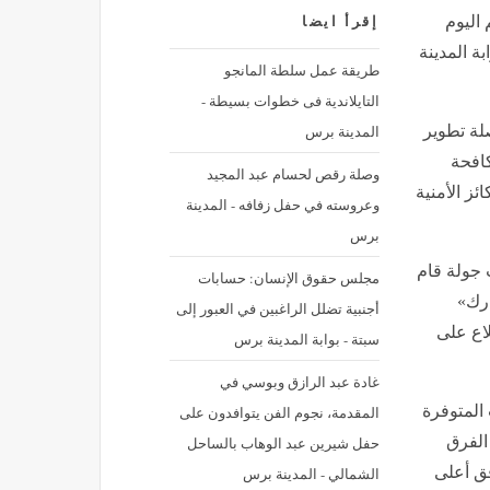
 اليوم
إقرأ ايضا
ة المدينة
طريقة عمل سلطة المانجو
التايلاندية فى خطوات بسيطة -
المدينة برس
لة تطوير
 في مكافحة
وصلة رقص لحسام عبد المجيد
ئز الأمنية
وعروسته في حفل زفافه - المدينة
برس
 جولة قام
مجلس حقوق الإنسان: حسابات
ارك»
أجنبية تضلل الراغبين في العبور إلى
اع على
سبتة - بوابة المدينة برس
غادة عبد الرازق وبوسي في
 المتوفرة
المقدمة، نجوم الفن يتوافدون على
الفرق
حفل شيرين عبد الوهاب بالساحل
فق أعلى
الشمالي - المدينة برس