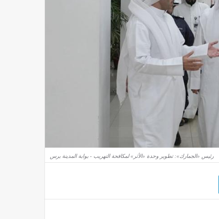
رئيس «الجمارك»: تطوير وحدة «الأثر» لمكافحة التهريب - بوابة المدينة برس