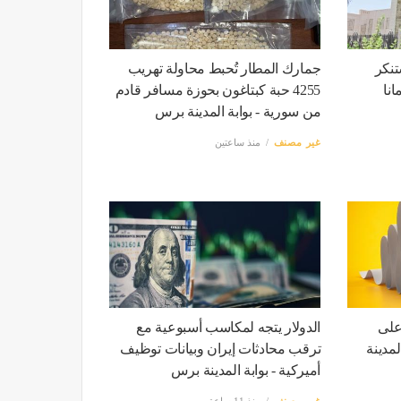
تنكر
جمارك المطار تُحبط محاولة تهريب
نا
4255 حبة كبتاغون بحوزة مسافر قادم
من سورية - بوابة المدينة برس
غير مصنف
منذ ساعتين
أعلى
الدولار يتجه لمكاسب أسبوعية مع
ة المدينة
ترقب محادثات إيران وبيانات توظيف
أميركية - بوابة المدينة برس
غير مصنف
منذ 11 ساعة