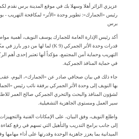
عزيزي الزائر أهلا وسهلا بك في موقع المدينة برس نقدم لكم
رئيس «الجمارك»: تطوير وحدة «الأثر» لمكافحة التهريب - بواب
برس
أكد رئيس الإدارة العامة للجمارك يوسف النويف، أهمية مواص
قدرات وحدة الأثر الجمركي (9 K) لما لها من دور بارز
التهريب وحماية أمن المجتمع، مؤكداً أنها تعتبر إحدى أهم الركا
في حماية المنافذ الجمركية.
جاء ذلك في بيان صحافي صادر عن «الجمارك»، اليوم، عقب
بها النويف إلى وحدة الأثر الجمركي برفقة نائب رئيس «الجم
لشؤون المنافذ والبحث والتحري الجمركي صالح العمر للاطل
سير العمل ومستوى الجاهزية التشغيلية.
واطلع النويف، وفق البيان، على الإمكانات الفنية والتجهيزات
إلى جانب برامج التدريب والتأهيل التي تسهم في رفع كفاءة 
الميدانية بما يعزز جاهزية الوحدة وقدرتها على أداء مهامها و