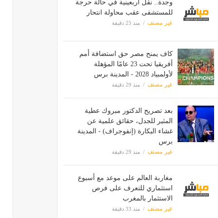
وجدة.. نقل أربعينية في حالة حرجة
للمستشفى عقب محاولة انتحار
غير مصنف
منذ 25 دقيقة
كاف يمنح مصر حق استضافة أمم
أفريقيا تحت 23 عامًا المؤهلة
لأولمبياد 2028 - المدينة برس
غير مصنف
منذ 29 دقيقة
بعد تصريح الدكتور مبروك عطية
المثير للجدل، حقائق علمية عن
غشاء البكارة (إنفوجراف) - المدينة
برس
غير مصنف
منذ 29 دقيقة
مغاربة العالم على موعد مع أسبوع
استثماري للتعرف على فرص
الاستثمار بالمغرب
غير مصنف
منذ 33 دقيقة