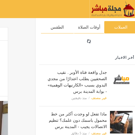
العملات
أوقات الصلاة
الطقس
أخر الاخبار
جدل واقعة فتاة الأوبر.. نقيب
الصحفيين يطلب اعتذارًا من مجدي
البدوي بسبب «الكارنيهات الوهمية»
- بوابة المدينة برس
غير مصنف
منذ دقيقتين
ماذا تفعل لو وجدت أكثر من خط
محمول باسمك دون علمك؟ تنظيم
الاتصالات يجيب - المدينة برس
غير مصنف
منذ 5 دقائق