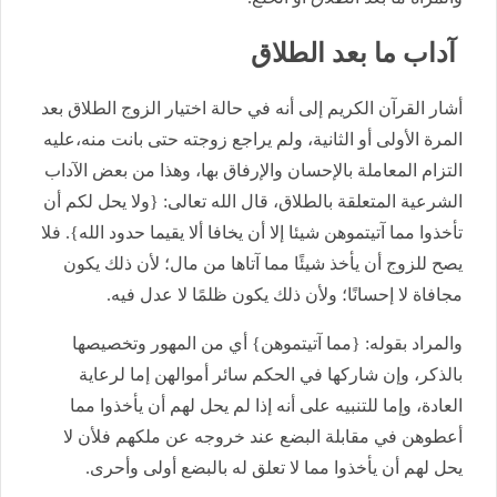
آداب ما بعد الطلاق
أشار القرآن الكريم إلى أنه في حالة اختيار الزوج الطلاق بعد
المرة الأولى أو الثانية، ولم يراجع زوجته حتى بانت منه،عليه
التزام المعاملة بالإحسان والإرفاق بها، وهذا من بعض الآداب
الشرعية المتعلقة بالطلاق، قال الله تعالى: {ولا يحل لكم أن
تأخذوا مما آتيتموهن شيئا إلا أن يخافا ألا يقيما حدود الله}. فلا
يصح للزوج أن يأخذ شيئًا مما آتاها من مال؛ لأن ذلك يكون
مجافاة لا إحسانًا؛ ولأن ذلك يكون ظلمًا لا عدل فيه.
والمراد بقوله: {مما آتيتموهن} أي من المهور وتخصيصها
بالذكر، وإن شاركها في الحكم سائر أموالهن إما لرعاية
العادة، وإما للتنبيه على أنه إذا لم يحل لهم أن يأخذوا مما
أعطوهن في مقابلة البضع عند خروجه عن ملكهم فلأن لا
يحل لهم أن يأخذوا مما لا تعلق له بالبضع أولى وأحرى.