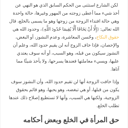
لكن الشارع استثنى من الحكم السابق الذي هو النهي عن
أخذ شيء مما أعطى زوجته من المهور وغيرها، حالة واحدة
وهي حالة افتداء الزوجة من زوجها وهو ما يسمى بالخلع، قال
الله تعالى: {إِلَّا أَنْ يَخَافَا أَلَّا يُقِيمَا حُدُودَ اللَّهِ}، وحدود الله هي
حقوق النكاح
، وحُسن المعاشرة، وعدم النشوز، أو البغض،
والإحصان، فإذا خاف الزوج أنه لن يقيم حدود الله، وعلم أن
النشوز سيكون من قبله، وهو السبب، أو أنه سوف يعتدي
عليها، ويسيء معاملتها فعندها يسرحها، ولا يأخذ شيئًا مما
آتاها.
وإذا خافت الزوجة أنها لن تقيم حدود الله، وأن النشوز سوف
يكون من قبلها، أو هي تبغضه، وهو يحبها، وهو قائم بحقوق
الزوجية، ولكنها هي السبب، وأنها لا تستطيع إصلاح ذلك عندها
تطلب الخلع.
حق المرأة في الخلع وبعض أحكامه