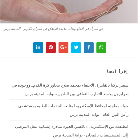
حق المرأة في الخلع وآداب ما بعد الطلاق في القرآن الكريم - المدينة برس
إقرأ ايضا
سفير تركيا بالقاهرة: الاحتفاء بمحمد صلاح يتجاوز كرة القدم.. ووجوده في
طرابزون يجسد التقارب الثقافي بين البلدين - بوابة المدينة برس
جولة مفاجئة لمحافظ الإسكندرية لمتابعة الخدمات الطبية بمستشفى
رأس التين العام - بوابة المدينة برس
انطلقت من الإسكندرية.. «تاكسي الخير» مبادرة إنسانية لنقل المرضى
إلى المستشفيات بالمجان - بوابة المدينة برس