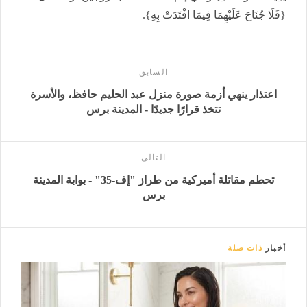
{فَلَا جُنَاحَ عَلَيْهِمَا فِيمَا افْتَدَتْ بِهِ}.
السابق
اعتذار ينهي أزمة صورة منزل عبد الحليم حافظ، والأسرة
تتخذ قرارًا جديدًا - المدينة برس
التالى
تحطم مقاتلة أميركية من طراز "إف-35" - بوابة المدينة
برس
أخبار
ذات صلة