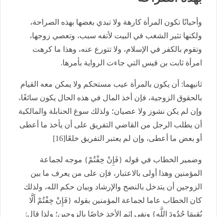
وأحيانًا تكون المرأة كارهة ولا تبدي بغضها بهذه الصراحة،
ولكنها تثير الشغب في البيت لأتفه سبب، وتعصي زوجها،
وتقوم بالكفر في الإسلام، ولا تتورع عنه، وهذا ما كرهت
امرأة ثابت بن قيس التي جاءت الرواية بأمرها.
ثانيهما: أن يكون بالمرأة عيب مستحكم ولا يمكن معه القيام
بالحقوق الزوجية، فإن أخذ المال في هذه الحال يكون سائغًا،
وإن لم يكن نشوز ولا عصيان؛ ولذلك سوغ الحنابلة والمالكية
أن يطلب الرجل من القاضي التفريق على أن يأخذ ما أعطى
أو بعض ما أعطى، وإن لم يعتبر التفريق خلعًا[16]
وضمير الخطاب في قوله {فَإِنْ خِفْتُمْ} موجه لجماعة
المؤمنين وهذا أولى بالاعتبار، فإن على من يعرف ما بين
الزوجين أن يتدخل بالنصح والإرشاد وبيان حكم الله، ولذلك
كان الخطاب عاما لجماعة المؤمنين بقوله {فَإِنْ خِفْتُمْ أَلَّا
يُقِيمَا حُدُودَ اللَّهِ} ونفي إثم الأخذ خاصًا بالزوجين؛ ولذا قال: