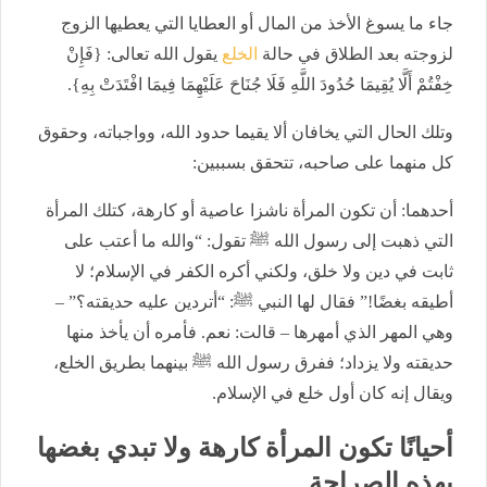
جاء ما يسوغ الأخذ من المال أو العطايا التي يعطيها الزوج
لزوجته بعد الطلاق في حالة
الخلع
يقول الله تعالى: {فَإِنْ
خِفْتُمْ أَلَّا يُقِيمَا حُدُودَ اللَّهِ فَلَا جُنَاحَ عَلَيْهِمَا فِيمَا افْتَدَتْ بِهِ}.
وتلك الحال التي يخافان ألا يقيما حدود الله، وواجباته، وحقوق
كل منهما على صاحبه، تتحقق بسببين:
أحدهما: أن تكون المرأة ناشزا عاصية أو كارهة، كتلك المرأة
التي ذهبت إلى رسول الله ﷺ تقول: “والله ما أعتب على
ثابت في دين ولا خلق، ولكني أكره الكفر في الإسلام؛ لا
أطيقه بغضًا!” فقال لها النبي ﷺ: “أتردين عليه حديقته؟” –
وهي المهر الذي أمهرها – قالت: نعم. فأمره أن يأخذ منها
حديقته ولا يزداد؛ ففرق رسول الله ﷺ بينهما بطريق الخلع،
ويقال إنه كان أول خلع في الإسلام.
أحيانًا تكون المرأة كارهة ولا تبدي بغضها
بهذه الصراحة