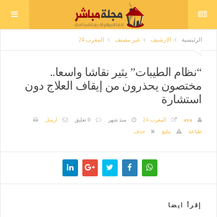
الرئيسية
الارشيف
غير مصنف
المغرب 24
“نظام الطيبات” يثير نقاشا واسعا..
مختصون يحذرون من إيقاف العلاج دون
استشارة
aya
المغرب 24
منذ شهر
0 تعليق
ارسل
طباعة
تبليغ
حذف
إقرأ ايضا