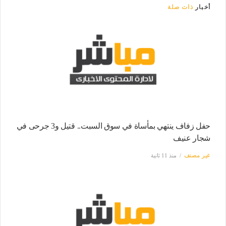
أخبار
ذات صلة
حفل زفاف ينتهي بمأساة في سوق السبت.. قتيل و3 جرحى في
شجار عنيف
غير مصنف
منذ 11 ثانية