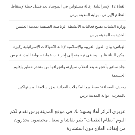
القناة 12 الإسرائيلية: إقالة مسئولين في الموساد بعد فشل خطة لإسقاط
النظام الإيراني - بوابة المدينة برس
وزارة الشباب تفتتح فعاليات الأنشطة الرياضية الصيفية بمدينة العلمين
الجديدة - المدينة برس
الهباش: بيان الدول العربية والإسلامية لإدانة الانتهاكات الإسرائيلية ركيزة
يمكن البناء عليها.. وينبغي ترجمته إلى إجراءات عملية - بوابة المدينة برس
نجاة سائق بأعجوبة بعد انقلاب سيارته وانجرافها من منحدر خطير بإقليم
الحسيمة
رصيف الصحافة: ضبط بيع المكملات الغذائية يعزز سلامة المستهلكين
بالمغرب - بوابة المدينة برس
عزيزي الزائر أهلا وسهلا بك في موقع المدينة برس نقدم لكم
اليوم “نظام الطيبات” يثير نقاشا واسعا.. مختصون يحذرون
من إيقاف العلاج دون استشارة