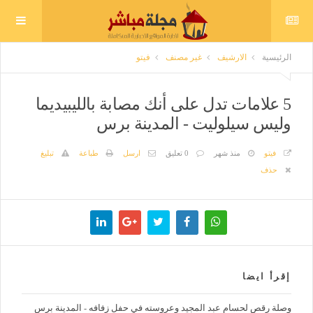
الرئيسية
الارشيف
غير مصنف
فيتو
5 علامات تدل على أنك مصابة بالليبيديما
وليس سيلوليت - المدينة برس
فيتو
منذ شهر
0 تعليق
ارسل
طباعة
تبليغ
حذف
إقرأ ايضا
وصلة رقص لحسام عبد المجيد وعروسته في حفل زفافه - المدينة برس