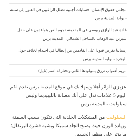
مجلس حقوق الإنسان: حسابات أجنبية تضلل الراغبين في العبور إلى سبتة
- بوابة المدينة برس
غادة عبد الرازق وبوسي في المقدمة، نجوم الفن يتوافدون على حفل
شيرين عبد الوهاب بالساحل الشمالي - المدينة برس
إسبانيا تفرض قيودا على القادمين من إيطاليا في احتدام لخلاف حول
الهجرة - بوابة المدينة برس
مريم أصواب ترزق بمولودها الثاني وتختار له اسم (نايل)
عزيزي الزائر أهلا وسهلا بك في موقع المدينة برس نقدم لكم
اليوم 5 علامات تدل على أنك مصابة بالليبيديما وليس
سيلوليت - المدينة برس
السيلوليت
من المشكلات الجلدية التى تتكون بسبب السمنة
وزيادة الوزن حيث يصبح الجلد سميكا ويشبه قشرة البرتقال؛
ما يؤثر على مظهر الجسم.