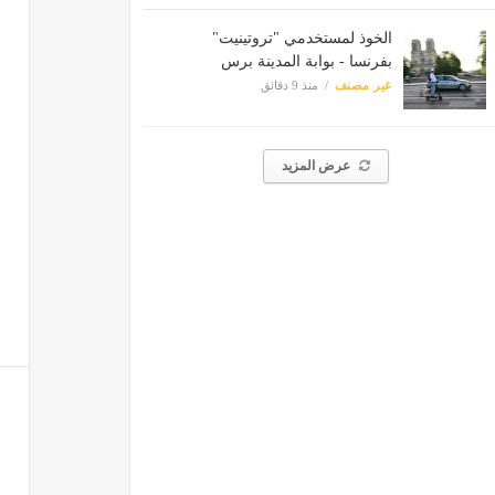
الخوذ لمستخدمي "تروتينيت"
بفرنسا - بوابة المدينة برس
غير مصنف
منذ 9 دقائق
عرض المزيد