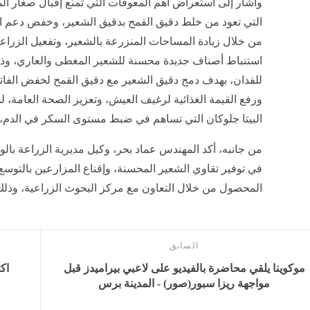
وأشار إلى استعراض أهم المعوقات التي تمنع إقبال صغار الم
التي تعود من خلط دقيق القمح بدقيق الشعير، وخفض دعم الد
من خلال زيادة المساحات المنزرعة بالشعير، وتفعيل الزراع
للفدان، بهدف دمج دقيق الشعير مع دقيق القمح لخفض الفاتورة
ورفع القيمة الغذائية لرغيف العيش، وتعزيز الصحة العامة، لم
البيتا جلوكان التي تساهم في ضبط مستوى السكر في الدم،
من جانبه، أكد المهندس عماد بحر، وكيل مديرية الزراعة بالوا
في توفير تقاوي الشعير المحسنة، وإقناع المزارعين بالتوسع ف
المحصول من خلال التعاون مع مركز البحوث الزراعية، وذلك لت
السابق
موكوينا يلقي محاضرة بالفيديو على لاعبي بيراميدز قبل
اك
مواجهة ريزا سبور(صور) - المدينة برس