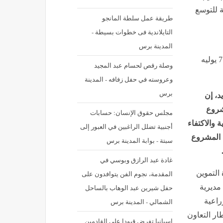
 وخطة للتوسع
طريقة عمل سلطة المانجو
التايلاندية فى خطوات بسيطة -
المدينة برس
نشر في: الثلاثاء 7 يوليه 2026 - 12:25 م | آخر تحديث: الثلاثاء 7 يوليه
وصلة رقص لحسام عبد المجيد
وعروسته في حفل زفافه - المدينة
برس
د، إن
شروع
مجلس حقوق الإنسان: حسابات
 والاكتفاء
أجنبية تضلل الراغبين في العبور إلى
ة المشروع
سبتة - بوابة المدينة برس
غادة عبد الرازق وبوسي في
التموين
المقدمة، نجوم الفن يتوافدون على
 مديرية
حفل شيرين عبد الوهاب بالساحل
راعية
الشمالي - المدينة برس
ار التعاون
إسبانيا تفرض قيودا على القادمين