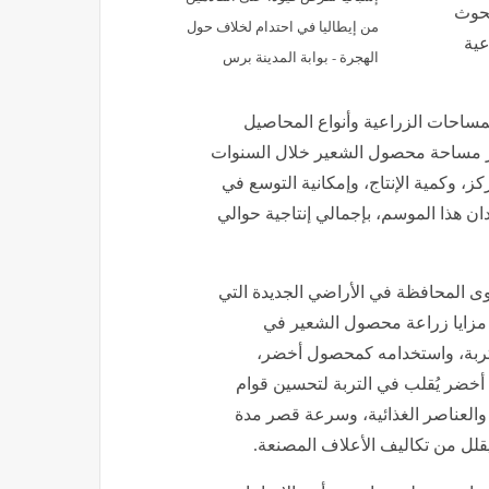
بحوث
من إيطاليا في احتدام لخلاف حول
عية
الهجرة - بوابة المدينة برس
ساحات الزراعية وأنواع المحاصيل
طور مساحة محصول الشعير خلال السنوات
 وكمية الإنتاج، وإمكانية التوسع في
صول، حيث تم زراعة ما يقرب من 24 ألف فدان هذا الموسم، بإجمالي إنتاجية حوالي
ى المحافظة في الأراضي الجديدة التي
 مزايا زراعة محصول الشعير في
لتربة، واستخدامه كمحصول أخضر،
 أخضر يُقلب في التربة لتحسين قوام
ه والعناصر الغذائية، وسرعة قصر مدة
يقلل من تكاليف الأعلاف المصنعة.