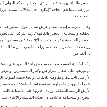
المثمر والبناء بين محافظة الوادي الجديد والمركز الدولي لل
الزراعية بالمناطق الجافة "إيكاردا" في مجالات التنمية الزرا
بالمحافظة.
وقال المرسي، إنه تم تقديم عرض شامل حول التطور في الم
الحقلية والبستانية "الخضر والفاكهة"، وتم التركيز على ت
الخمس الماضية، وعرض متوسط الإنتاجية على مستوى المركز،
زراعة هذا المح
42 ألف طن.
وأكد إمكانية التوسع وزيادة مساحة زراعة الشعير على مستو
تم توزيعها على صغار المزارعين وكبار المستثمرين، وعرض
الأراضي الجديدة، ومقاومته للجفاف، وأيضا تحمله لملوحة ا
وتحمله للبرودة والحرارة المرتفعة نسبيا، واستخدامه كسماد
الأرض الرملية المفككة، وزيادة قدرتها على الاحتفاظ بالميا
النضج، واستخدامه كأعلاف في تغذية الماشية والأغنام، مما 