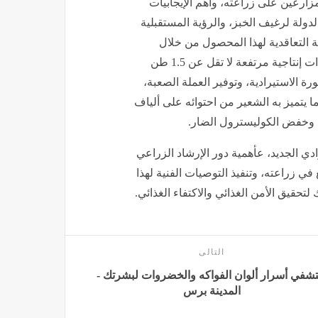
زارعين على زراعته، وأهم الإيجابيات
ولة لرغيف الخبز، والرؤية المستقبلية
ة التعاقدية لهذا المحصول من خلال
استنباط أصناف جديدة محسنة للشعير المغطى والعاري، وذات إنتاجية مرتفعة لا تقل عن 1.5 طن
 الاستيرادية، وتوفير العملة الصعبة،
ا يتميز به الشعير من احتوائه على ألياف
 وخفض الكوليسترول الضار.
دي الجديد، عأهمية دور الإرشاد الزراعي
ي زراعته، وتنفيذ التوصيات الفنية لهذا
حقيق الأمن الغذائي والاكتفاء الغذائي.
التالى
تشفي أسرار ألوان الفواكه والخضروات لبشرتك -
المدينة برس