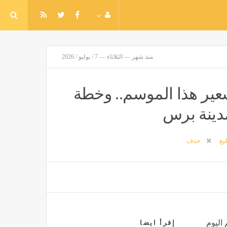
منذ شهر — الثلاثاء — 7 / يوليو / 2026
ة 24 ألف فدان شعير هذا الموسم.. وخطة
مدينة برس
ليغ
حذف
 اليوم
إقرأ ايضا