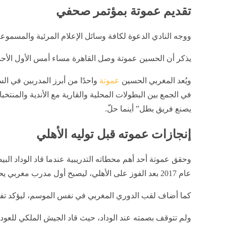
تقديم عموتة بمؤتمر صحفي
ووجه النادي الدعوة لكافة وسائل الإعلام المرئية والمسموع
يذكر أن الحسين عموتة وصل القاهرة مساء أمس الأول الأحد لب
ويُعد المغربي الحسين
عموتة
واحدًا من أبرز المدربين في ال
في الجمع بين البطولات المحلية والقارية مع الأندية وال
يصنع فريق بطل” أينما حلّ.
إنجازات عموته قبل توليه الأهلي
وحقق عموتة أحد أهم محطاته التدريبية عندما قاد الوداد البي
عام 2017 بعد الفوز على الأهلي، ليصبح أول مدرب مغربي يحقق اللقب القاري الأكبر في أفريقيا.
كما أضاف لقب الدوري المغربي في نفس الموسم، ليؤكد تفوقه
ولم تتوقف بصمته عند الوداد، حيث قاد الجيش الملكي للعودة