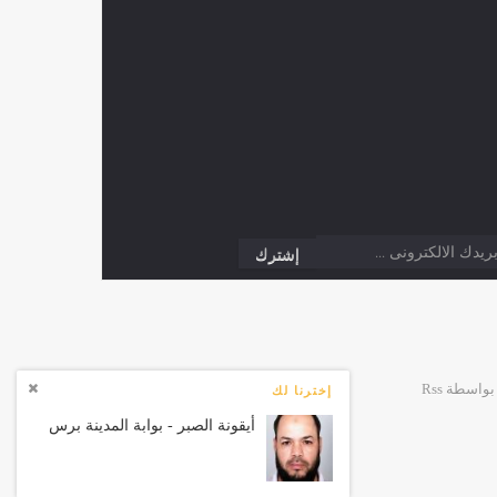
إخترنا لك
أيقونة الصبر - بوابة المدينة برس