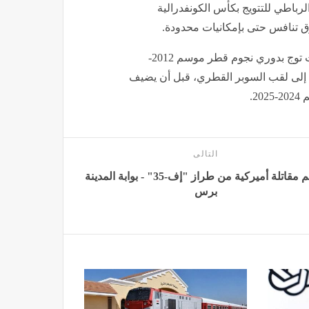
الفتح الرباطي للتتويج بكأس الكونفدرالية
ق تنافس حتى بإمكانيات محدودة.
في الخليج، ترك عموتة بصمة واضحة مع السد القطري، حيث توج بدوري نجوم قطر موسم 2012-
ر قطر مرتين متتاليتين 2014 و2015، إضافة إلى لقب السوبر القطري، قبل أن يضيف
2.
التالى
تحطم مقاتلة أميركية من طراز "إف-35" - بوابة المدينة
برس