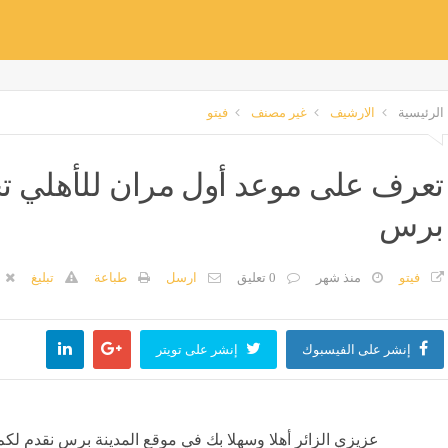
الرئيسية
الارشيف
غير مصنف
فيتو
تعرف على موعد أول مران للأهلي تحت
برس
فيتو
منذ شهر
0 تعليق
ارسل
طباعة
تبليغ
إنشر على الفيسبوك
إنشر على تويتر
عزيزي الزائر أهلا وسهلا بك في موقع المدينة برس نقدم لكم