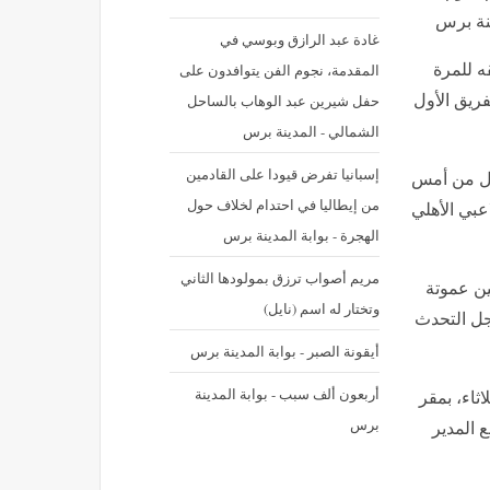
نة برس
غادة عبد الرازق وبوسي في
المقدمة، نجوم الفن يتوافدون على
ه للمرة
حفل شيرين عبد الوهاب بالساحل
فريق الأول
الشمالي - المدينة برس
إسبانيا تفرض قيودا على القادمين
ول من أمس
من إيطاليا في احتدام لخلاف حول
عبي الأهلي
الهجرة - بوابة المدينة برس
مريم أصواب ترزق بمولودها الثاني
ين عموتة
وتختار له اسم (نايل)
أجل التحدث
أيقونة الصبر - بوابة المدينة برس
أربعون ألف سبب - بوابة المدينة
اثاء، بمقر
برس
 المدير