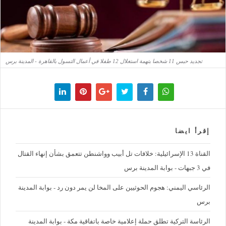
تجديد حبس 11 شخصا بتهمة استغلال 12 طفلا في أعمال التسول بالقاهرة - المدينة برس
إقرأ ايضا
القناة 13 الإسرائيلية: خلافات تل أبيب وواشنطن تتعمق بشأن إنهاء القتال
في 3 جبهات - بوابة المدينة برس
الرئاسي اليمني: هجوم الحوثيين على المخا لن يمر دون رد - بوابة المدينة
برس
الرئاسة التركية تطلق حملة إعلامية خاصة باتفاقية مكة - بوابة المدينة