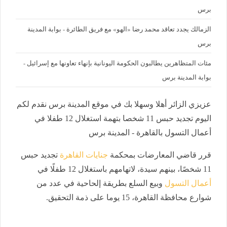
برس
الزمالك يجدد تعاقد محمد رضا «الهو» مع فريق الطائرة - بوابة المدينة
برس
مئات المتظاهرين يطالبون الحكومة اليونانية بإنهاء تعاونها مع إسرائيل -
بوابة المدينة برس
عزيزي الزائر أهلا وسهلا بك في موقع المدينة برس نقدم لكم
اليوم تجديد حبس 11 شخصا بتهمة استغلال 12 طفلا في
أعمال التسول بالقاهرة - المدينة برس
قرر قاضي المعارضات بمحكمة
جنايات القاهرة
تجديد حبس
11 شخصًا، بينهم سيدة، لاتهامهم باستغلال 12 طفلًا في
أعمال التسول
وبيع السلع بطريقة إلحاحية في عدد من
شوارع محافظة القاهرة، 15 يوما على ذمة التحقيق.