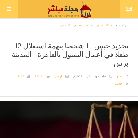
الرئيسية
الارشيف
غير مصنف
فيتو
تجديد حبس 11 شخصا بتهمة استغلال 12
طفلا في أعمال التسول بالقاهرة - المدينة
برس
فيتو
منذ شهر
0 تعليق
ارسل
طباعة
تبليغ
حذف