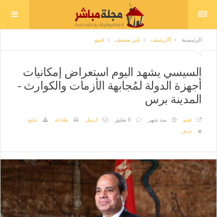
الرئيسية
الارشيف
غير مصنف
فيتو
السيسي يشهد اليوم استعراض إمكانيات
أجهزة الدولة لمُجابهة الأزمات والكوارث -
المدينة برس
فيتو
منذ شهر
0 تعليق
ارسل
طباعة
تبليغ
حذف