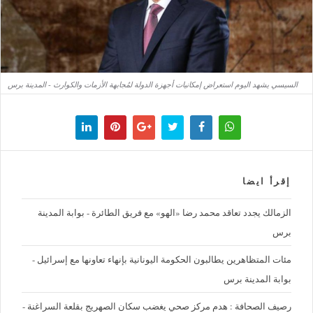
السيسي يشهد اليوم استعراض إمكانيات أجهزة الدولة لمُجابهة الأزمات والكوارث - المدينة برس
إقرأ ايضا
الزمالك يجدد تعاقد محمد رضا «الهو» مع فريق الطائرة - بوابة المدينة
برس
مئات المتظاهرين يطالبون الحكومة اليونانية بإنهاء تعاونها مع إسرائيل -
بوابة المدينة برس
رصيف الصحافة : هدم مركز صحي يغضب سكان الصهريج بقلعة السراغنة -