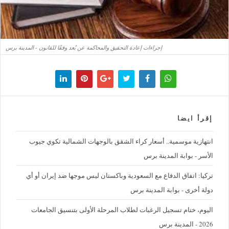
إجراءات إعادة التحقيق والمحاكمة عن بُعد وفقًا للقانون - المدينة برس
إقرأ ايضا
‪انتهازية موسمية.. أسعار كراء الشقق بالوجهات الشمالية تكوي جيوب
الأسر - بوابة المدينة برس
تركيا: اتفاق الدفاع مع السعودية وباكستان ليس موجها ضد إيران أو أي
دولة أخرى - بوابة المدينة برس
اليوم، ختام تسجيل الرغبات لطلاب المرحلة الأولى بتنسيق الجامعات
2026 - المدينة برس