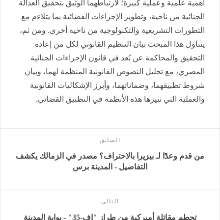
أهمية علمية وعملية كبيرة؛ لارتباطهما الوثيق بتحقيق العدالة
الجنائية من ناحية، وتطوير الإجراءات القضائية بما يتلاءم مع
التطورات التشريعية والتكنولوجية من ناحية أخرى. ومن ثم،
يتناول هذا المبحث بيان التنظيم القانوني لكل من إعادة
التحقيق والمحاكمة عن بُعد في قانون الإجراءات الجنائية
المصري، مع تحليل النصوص القانونية المنظمة لهما، وبيان
شروط تطبيقهما، وضماناتهما، وأبرز الإشكاليات القانونية
والعملية التي تثيرها هذه الأنظمة في التطبيق القضائي.
السابق
من قدم وعدًا لـ بيزيرا بالاحتراف؟ مصدر في الزمالك يكشف
التفاصيل - المدينة برس
التالى
تحطم مقاتلة أميركية من طراز "إف-35" - بوابة المدينة