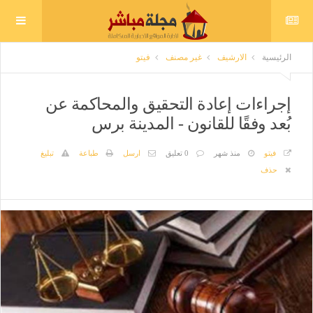
الرئيسية
الارشيف
غير مصنف
فيتو
إجراءات إعادة التحقيق والمحاكمة عن
بُعد وفقًا للقانون - المدينة برس
فيتو
منذ شهر
0 تعليق
ارسل
طباعة
تبليغ
حذف