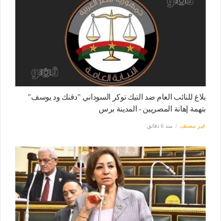
بلاغ للنائب العام ضد التيك توكر السوداني "دقنك ود يوسف"
بتهمة إهانة المصريين - المدينة برس
غير مصنف
منذ 6 دقائق