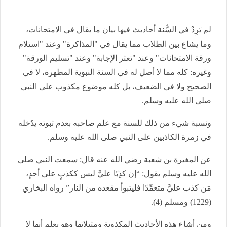
لم يَرِدْ في السُّنة أحاديث فيها بيان ما يقال في الامتحانات،
وما يشاع بين الطلاب مما يقال في "المذاكرة" وعند "استلام
ورقة الامتحانات" وعند "تعثر الإجابة" وعند "تسليم الورقة"
وغيره: كله مما لا أصل له في السنة النبوية المطهرة، لا في
الصحيح ولا في الضعيف، بل كله موضوع مكذوب على النبي
صلى الله عليه وسلم.
ونسبة شيء من ذلك للسنة مع علم صاحبه بعدم ثبوته يدُخله
في زمرة الكاذبين على النبي صلى الله عليه وسلم.
عن المغيرة بن شعبة رضي الله عنه قال: سمعت النبي صلى
الله عليه وسلم يقول: “إن كذِبًا عليَّ ليس ككذبٍ على أحدٍ،
مَن كذب عليَّ متعمِّدًا فليتبوأ مقعده من النار” رواه البخاري
(1229) ومسلم (4).
ومن أشاع هذه الأحاديث المكذوبة ومثيلاتها وهو يعلم أنها لا