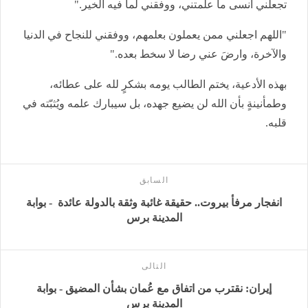
تجعلني أنسى ما علمتني، ووفقني لما فيه الخير."
"اللهم اجعلني ممن يعملون بعلمهم، ووفقني للنجاح في الدنيا
والآخرة، وارضَ عني رضا لا سخط بعده."
بهذه الأدعية، يختم الطالب يومه بشكرٍ لله على عطائه،
وطمأنينةٍ بأن الله لن يضيع جهده، بل سيبارك علمه ويُثبّته في
قلبه.
السابق
انفجار مرفأ بيروت.. حقيقة غائبة وثقة بالدولة عائدة - بوابة
المدينة برس
التالى
إيران: نقترب من اتفاق مع عُمان بشأن المضيق - بوابة
المدينة برس