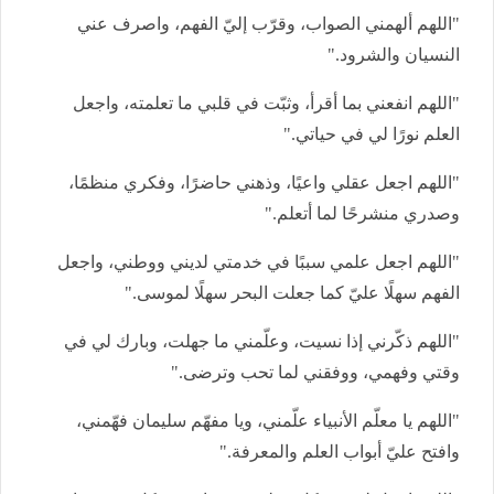
"اللهم ألهمني الصواب، وقرّب إليّ الفهم، واصرف عني
النسيان والشرود."
"اللهم انفعني بما أقرأ، وثبّت في قلبي ما تعلمته، واجعل
العلم نورًا لي في حياتي."
"اللهم اجعل عقلي واعيًا، وذهني حاضرًا، وفكري منظمًا،
وصدري منشرحًا لما أتعلم."
"اللهم اجعل علمي سببًا في خدمتي لديني ووطني، واجعل
الفهم سهلًا عليّ كما جعلت البحر سهلًا لموسى."
"اللهم ذكّرني إذا نسيت، وعلّمني ما جهلت، وبارك لي في
وقتي وفهمي، ووفقني لما تحب وترضى."
"اللهم يا معلّم الأنبياء علّمني، ويا مفهّم سليمان فهّمني،
وافتح عليّ أبواب العلم والمعرفة."