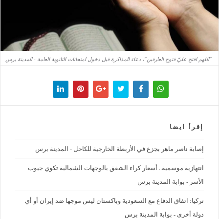
"اللهم افتح عليّ فتوح العارفين"، دعاء المذاكرة قبل دخول امتحانات الثانوية العامة - المدينة برس
إقرأ ايضا
إصابة ناصر ماهر بجزع في الأربطة الخارجية للكاحل - المدينة برس
‪انتهازية موسمية.. أسعار كراء الشقق بالوجهات الشمالية تكوي جيوب
الأسر - بوابة المدينة برس
تركيا: اتفاق الدفاع مع السعودية وباكستان ليس موجها ضد إيران أو أي
دولة أخرى - بوابة المدينة برس