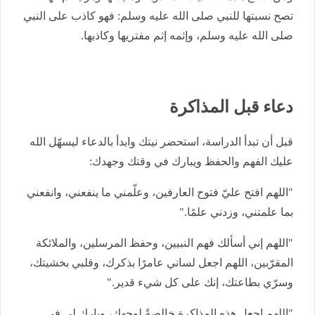
تصح نسبتها للنبي صلى الله عليه وسلم: فهو كاذب على النبي
صلى الله عليه وسلم، وإثمه إثم مفتريها وكاذبها.
دعاء قبل المذاكرة
قبل أن تبدأ الدراسة، استحضر نيتك وابدأ بالدعاء ليسهّل الله
عليك الفهم والحفظ ويبارك في وقتك وجهدك:
"اللهم افتح عليّ فتوح العارفين، وعلّمني ما ينفعني، وانفعني
بما علمتني، وزدني علمًا."
"اللهم إني أسألك فهم النبيين، وحفظ المرسلين، والملائكة
المقرّبين، اللهم اجعل لساني عامرًا بذكرك، وقلبي بخشيتك،
وسرّي بطاعتك، إنك على كل شيء قدير."
"اللهم اجعل هذه المذاكرة خالصةً لوجهك، وبارك لي في