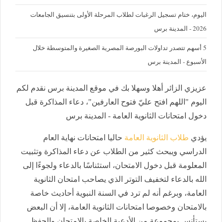
اليوم، ختام تسجيل الرغبات لطلاب المرحلة الأولى بتنسيق الجامعات
2026 - المدينة برس
5 أسهم تتصدر تداولات البورصة المصرية الصغيرة والمتوسطة خلال
الأسبوع - المدينة برس
عزيزي الزائر أهلا وسهلا بك في موقع المدينة برس نقدم لكم
اليوم "اللهم افتح عليّ فتوح العارفين"، دعاء المذاكرة قبل
دخول امتحانات الثانوية العامة - المدينة برس
يؤدي
طلاب الثانوية العامة
حاليا امتحانات نهاية العام
الدراسي ويبحث كثير من الطلاب عن دعاء المذاكرة وتثبيت
المعلومة قبل دخول الامتحان، استئناسًا بالدعاء ولجوءًا إلى
الله بالدعاء لتخفيف التوتر الذي يصاحب امتحان الثانوية
العامة، وبرغم أنه لم ترد في السنة النبوية أحاديث خاصة
بالامتحان وخصوصا امتحانات الثانوية العامة، إلا أن البعض
يستأنس بمجموعة من الأدعية الخاصة بالامتحان والحفظ