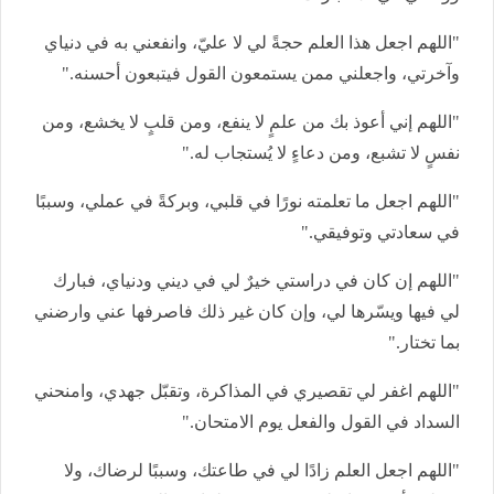
"اللهم اجعل هذا العلم حجةً لي لا عليّ، وانفعني به في دنياي
وآخرتي، واجعلني ممن يستمعون القول فيتبعون أحسنه."
"اللهم إني أعوذ بك من علمٍ لا ينفع، ومن قلبٍ لا يخشع، ومن
نفسٍ لا تشبع، ومن دعاءٍ لا يُستجاب له."
"اللهم اجعل ما تعلمته نورًا في قلبي، وبركةً في عملي، وسببًا
في سعادتي وتوفيقي."
"اللهم إن كان في دراستي خيرٌ لي في ديني ودنياي، فبارك
لي فيها ويسّرها لي، وإن كان غير ذلك فاصرفها عني وارضني
بما تختار."
"اللهم اغفر لي تقصيري في المذاكرة، وتقبّل جهدي، وامنحني
السداد في القول والفعل يوم الامتحان."
"اللهم اجعل العلم زادًا لي في طاعتك، وسببًا لرضاك، ولا