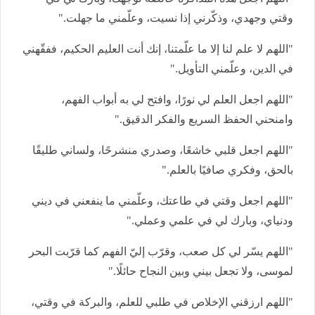
وقتي وجهدي، وذكّرني إذا نسيت، وعلّمني ما جهلت."
"اللهم لا علم لنا إلا ما علّمتنا، إنك أنت العليم الحكيم، ففقّهني
في الدين، وعلّمني التأويل."
"اللهم اجعل العلم لي نورًا، وافتح لي به أبواب الفهم،
وامنحني الحفظ السريع والفكر الدقيق."
"اللهم اجعل قلبي خاشعًا، وصدري منشرحًا، ولساني طليقًا
بالحق، وفكري صافيًا بالعلم."
"اللهم اجعل وقتي في طاعتك، وعلّمني ما ينفعني في ديني
ودنياي، وبارك لي في علمي وعملي."
"اللهم يسّر لي كل صعب، وقرّب إليّ الفهم كما قرّبت البحر
لموسى، ولا تجعل بيني وبين النجاح حائلًا."
"اللهم ارزقني الإخلاص في طلبي للعلم، والبركة في وقتي،