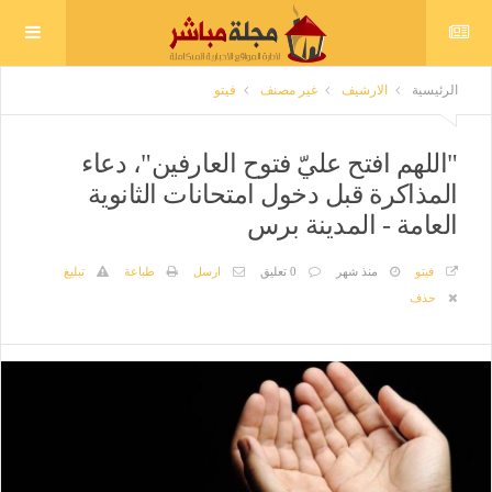
الرئيسية
الارشيف
غير مصنف
فيتو
"اللهم افتح عليّ فتوح العارفين"، دعاء
المذاكرة قبل دخول امتحانات الثانوية
العامة - المدينة برس
فيتو
منذ شهر
0 تعليق
ارسل
طباعة
تبليغ
حذف