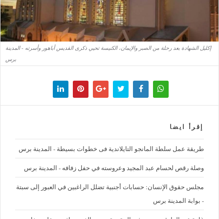
إكليل الشهادة بعد رحلة من الصبر والإيمان، الكنيسة تحيي ذكرى القديس أباهور وأسرته - المدينة
برس
إقرأ ايضا
طريقة عمل سلطة المانجو التايلاندية فى خطوات بسيطة - المدينة برس
وصلة رقص لحسام عبد المجيد وعروسته في حفل زفافه - المدينة برس
مجلس حقوق الإنسان: حسابات أجنبية تضلل الراغبين في العبور إلى سبتة
- بوابة المدينة برس