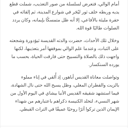
أمام الوالي، فتعرض لسلسلة من صور التعذيب، شملت قطع
يديه وربطه خلف ثور ليُجَر في شوارع المدينة، ثم إلقائه في
حفرة مليئة بالأفاعي، إلا أنه ظل متمسكًا بإيمانه، وكان يردد
الصلوات طالبًا قوة الله.
وخلال تلك الأحداث، حضرت والدته القديسة ثيؤدورة وشجعته
على الثبات، وعندما علم الوالي بموقفها أمر بتعذيبها، لكنها
واجهت ذلك بالصلاة والتسبيح حتى فارقت الحياة، بحسب ما
يورده السنكسار.
وتواصلت معاناة القديس أباهور، إذ أُلقي في إناء مملوء
بالزيت والقطران المغلي، وظل يسبح الله حتى نال الشهادة،
فيما استشهد شقيقه القديس الأنبا بيشاي في اليوم الأول من
شهر النسيء، لتخلد الكنيسة ذكراهم باعتبارهم من شهداء
الإيمان الذين تركوا أثرًا روحيًا عميقًا في التراث القبطي.