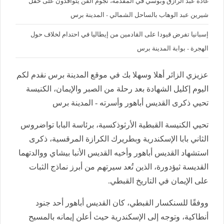
غادة عبد الرازق وبوسي في المقدمة، نجوم الفن يتوافدون على حفل
شيرين عبد الوهاب بالساحل الشمالي - المدينة برس
إسبانيا تفرض قيودا على القادمين من إيطاليا في احتدام لخلاف حول
الهجرة - بوابة المدينة برس
عزيزي الزائر أهلا وسهلا بك في موقع المدينة برس نقدم لكم
اليوم إكليل الشهادة بعد رحلة من الصبر والإيمان، الكنيسة
تحيي ذكرى القديس أباهور وأسرته - المدينة برس
تحيي الكنيسة القبطية الأرثوذكسية، برئاسة البابا تواضروس
الثاني بابا الإسكندرية وبطريرك الكرازة المرقسية، ذكرى
استشهاد القديس أباهور وأخيه القديس الأنبا بيشاي ووالدتهما
القديسة ثيؤدورة، الذين تُعد سيرتهم من أبرز نماذج الثبات
على الإيمان في التاريخ القبطي.
ووفقًا للسنكسار القبطي، كان القديس أباهور أحد جنود
أنطاكية، وتوجه إلى الإسكندرية حيث أعلن إيمانه بالمسيح