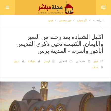
الرئيسية
الارشيف
غير مصنف
فيتو
إكليل الشهادة بعد رحلة من الصبر
والإيمان، الكنيسة تحيي ذكرى القديس
أباهور وأسرته - المدينة برس
فيتو
منذ شهر
0 تعليق
ارسل
طباعة
تبليغ
حذف