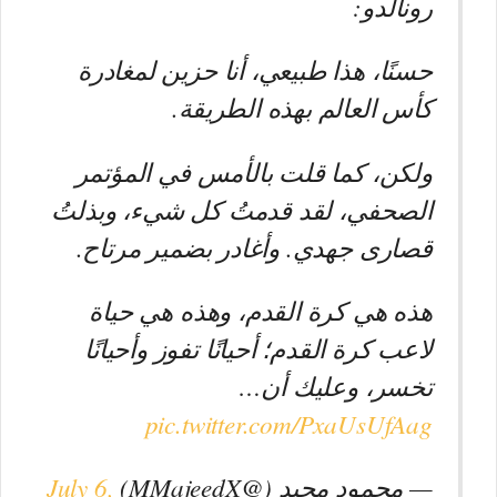
رونالدو:
حسنًا، هذا طبيعي، أنا حزين لمغادرة
كأس العالم بهذه الطريقة.
ولكن، كما قلت بالأمس في المؤتمر
الصحفي، لقد قدمتُ كل شيء، وبذلتُ
قصارى جهدي. وأغادر بضمير مرتاح.
هذه هي كرة القدم، وهذه هي حياة
لاعب كرة القدم؛ أحيانًا تفوز وأحيانًا
تخسر، وعليك أن…
pic.twitter.com/PxaUsUfAag
— محمود مجيد (@MMajeedX)
July 6,