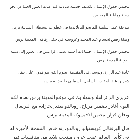
مجلس حقوق الإنسان يكشف حصيلة صادمة لتداعيات العبور الجماعي نحو
سبتة ومليلية المحتلتين
طريقة عمل سلطة المانجو التايلاندية فى خطوات بسيطة - المدينة برس
وصلة رقص لحسام عبد المجيد وعروسته في حفل زفافه - المدينة برس
مجلس حقوق الإنسان: حسابات أجنبية تضلل الراغبين في العبور إلى سبتة
- بوابة المدينة برس
غادة عبد الرازق وبوسي في المقدمة، نجوم الفن يتوافدون على حفل
شيرين عبد الوهاب بالساحل الشمالي - المدينة برس
عزيزي الزائر أهلا وسهلا بك في موقع المدينة برس نقدم لكم
اليوم أغادر بضمير مرتاح، رونالدو يعدد إنجازاته مع البرتغال
ويعلن قرارا مصيريا (فيديو) - المدينة برس
قال البرتغالي كريستيانو رونالدو، إنه خاض النسخة الأخيرة له
في كأس العالم عقب خروج منتخب بلاده من منافسات ثمن