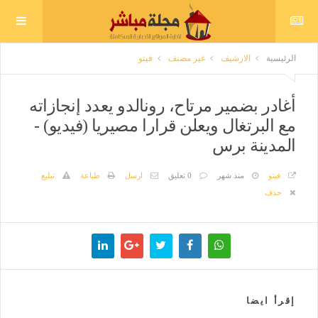
الرئيسية
الارشيف
غير مصنف
فيتو
أغادر بضمير مرتاح، رونالدو يعدد إنجازاته
مع البرتغال ويعلن قرارا مصيريا (فيديو) -
المدينة برس
فيتو
منذ شهر
0 تعليق
ارسل
طباعة
تبليغ
حذف
إقرأ ايضا