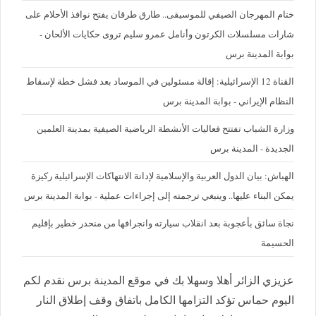
ختام المهرجان الصيفي للموسيقى.. طارق طرقان يفتح نوافذ الأحلام على
شارات مسلسلات الكرتون وأنامل عمرو سليم تروى حكايات الألحان -
بوابة المدينة برس
القناة 12 الإسرائيلية: إقالة مسئولين في الموساد بعد فشل خطة لإسقاط
النظام الإيراني - بوابة المدينة برس
وزارة الشباب تفتتح فعاليات الأنشطة الرياضية الصيفية بمدينة العلمين
الجديدة - المدينة برس
الهباش: بيان الدول العربية والإسلامية لإدانة الانتهاكات الإسرائيلية ركيزة
يمكن البناء عليها.. وينبغي ترجمته إلى إجراءات عملية - بوابة المدينة برس
نجاة سائق بأعجوبة بعد انقلاب سيارته وانجرافها من منحدر خطير بإقليم
الحسيمة
عزيزي الزائر أهلا وسهلا بك في موقع المدينة برس نقدم لكم
اليوم حماس تؤكد التزامها الكامل باتفاق وقف إطلاق النار