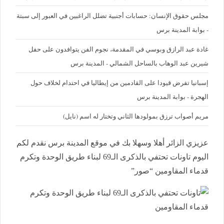
مجلس حقوق الإنسان: حسابات أجنبية تضلل الراغبين في العبور إلى سبتة
- بوابة المدينة برس
غادة عبد الرازق وبوسي في المقدمة، نجوم الفن يتوافدون على حفل
شيرين عبد الوهاب بالساحل الشمالي - المدينة برس
إسبانيا تفرض قيودا على القادمين من إيطاليا في احتدام لخلاف حول
الهجرة - بوابة المدينة برس
مريم أصواب ترزق بمولودها الثاني وتختار له اسم (نايل)
عزيزي الزائر أهلا وسهلا بك في موقع المدينة برس نقدم لكم
اليوم تاونات تحتفي بالذكرى الـ69 لبناء طريق الوحدة وتكرم
قدماء المقاومين “صور”