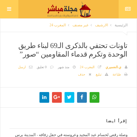
الرئيسية
الارشيف
غير مصنف
المغرب 24
تاونات تحتفي بالذكرى الـ69 لبناء طريق
الوحدة وتكرم قدماء المقاومين “صور”
ي.الضميري
المغرب 24
منذ شهر
0 تعليق
ارسل
طباعة
تبليغ
حذف
إقرأ ايضا
وصلة رقص لحسام عبد المجيد وعروسته في حفل زفافه - المدينة برس