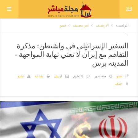
الرئيسية
الارشيف
غير مصنف
فيتو
السفير الإسرائيلي في واشنطن: مذكرة
التفاهم مع إيران لا تعني نهاية المواجهة -
المدينة برس
فيتو
منذ شهر
0 تعليق
ارسل
طباعة
تبليغ
حذف