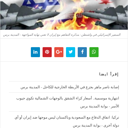
السفير الإسرائيلي في واشنطن: مذكرة التفاهم مع إيران لا تعني نهاية المواجهة - المدينة برس
إقرأ ايضا
إصابة ناصر ماهر بجزع في الأربطة الخارجية للكاحل - المدينة برس
‪انتهازية موسمية.. أسعار كراء الشقق بالوجهات الشمالية تكوي جيوب
الأسر - بوابة المدينة برس
تركيا: اتفاق الدفاع مع السعودية وباكستان ليس موجها ضد إيران أو أي
دولة أخرى - بوابة المدينة برس