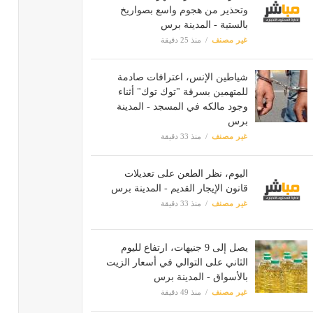
وتحذير من هجوم واسع بصواريخ
بالستية - المدينة برس
غير مصنف
منذ 25 دقيقة
شياطين الإنس، اعترافات صادمة
للمتهمين بسرقة "توك توك" أثناء
وجود مالكه في المسجد - المدينة
برس
غير مصنف
منذ 33 دقيقة
اليوم، نظر الطعن على تعديلات
قانون الإيجار القديم - المدينة برس
غير مصنف
منذ 33 دقيقة
يصل إلى 9 جنيهات، ارتفاع لليوم
الثاني على التوالي في أسعار الزيت
بالأسواق - المدينة برس
غير مصنف
منذ 49 دقيقة