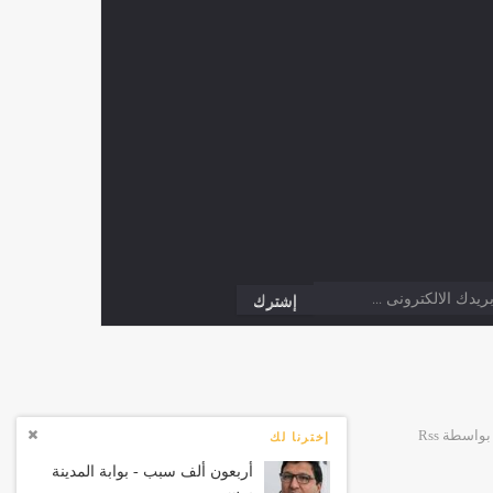
إخترنا لك
أربعون ألف سبب - بوابة المدينة
برس