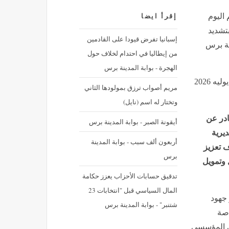
 اليوم
إقرأ ايضا
بتشديد
إسبانيا تفرض قيودا على القادمين
نة برس
من إيطاليا في احتدام لخلاف حول
الهجرة - بوابة المدينة برس
نشر في: الإثنين 6 يوليه 2026 - 9:45 م | آخر تحديث: الإثنين 6 يوليه 2026
مريم أصواب ترزق بمولودها الثاني
وتختار له اسم (نايل)
در عن
أيقونة الصبر - بوابة المدينة برس
 وموجه إلى مديرية
أربعون ألف سبب - بوابة المدينة
ف تعزيز
برس
 وتمويل
تدقيق حسابات الأحزاب يعزز حكامة
المال السياسي قبل "انتخابات 23
 جهود
شتنبر" - بوابة المدينة برس
اصة
ي المؤسسي