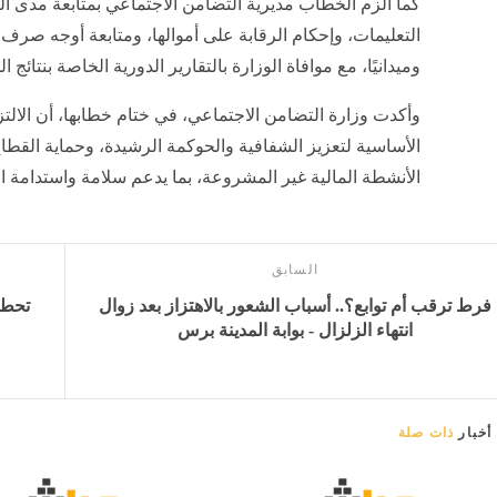
كما ألزم الخطاب مديرية التضامن الاجتماعي بمتابعة مدى ال
التعليمات، وإحكام الرقابة على أموالها، ومتابعة أوجه صرف الم
وميدانيًا، مع موافاة الوزارة بالتقارير الدورية الخاصة بنتائج ال
وأكدت وزارة التضامن الاجتماعي، في ختام خطابها، أن الالتزا
الأساسية لتعزيز الشفافية والحوكمة الرشيدة، وحماية القط
الأنشطة المالية غير المشروعة، بما يدعم سلامة واستدامة 
السابق
فرط ترقب أم توابع؟.. أسباب الشعور بالاهتزاز بعد زوال
انتهاء الزلزال - بوابة المدينة برس
أخبار
ذات صلة