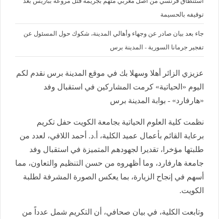
استنطاق فرنسي من أصل مغربي متهم بجريمة قتل مروعة بباريس بعد
توقيفه بالحسيمة
جاء بعد بيان صادر عن وجهاء وأهالي المدينة، شكوك حول المسئول عن
تفجير جرمانا السورية - المدينة برس
عزيزي الزائر أهلا وسهلا بك في موقع المدينة برس نقدم لكم
اليوم «الحياتية» كرمت المشاركين في استقبال وفد
«هارفارد» - بوابة المدينة برس
نظمت كلية العلوم الحياتية بجامعة الكويت حفل تكريم
برعاية القائم بأعمال عميد الكلية، أ.د. أحمد اللافي، لعدد من
طلبتها مؤخرا، تقديرا لجهودهم المتميزة في استقبال وفد
جامعة هارفارد، وما أظهروه من حسن التنظيم والتعاون، مما
أسهم في إنجاح الزيارة، بما يعكس الصورة المشرفة لطلبة
الكويت.
وتابعت الكلية، في بيان صحافي، أن التكريم شمل عدداً من