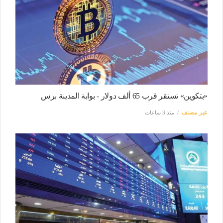
«بتكوين» تستقر قرب 65 ألف دولار - بوابة المدينة برس
غير مصنف
منذ 3 ساعات