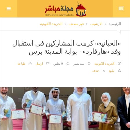
الرئيسية
الارشيف
غير مصنف
الجريدة الكويتية
«الحياتية» كرمت المشاركين في استقبال
وفد «هارفارد» - بوابة المدينة برس
الجريدة الكويتية
منذ شهر
0 تعليق
ارسل
طباعة
تبليغ
حذف