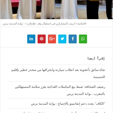
«الحياتية» كرمت المشاركين في استقبال وفد «هارفارد» - بوابة المدينة برس
إقرأ ايضا
نجاة سائق بأعجوبة بعد انقلاب سيارته وانجرافها من منحدر خطير بإقليم
الحسيمة
رصيف الصحافة: ضبط بيع المكملات الغذائية يعزز سلامة المستهلكين
بالمغرب - بوابة المدينة برس
"الكاف" يجدد دعم إنفانتينو بالإجماع - بوابة المدينة برس