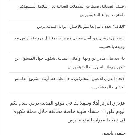
رصيف الصحافة: ضبط بيع المكملات الغذائية يعزز سلامة المستهلكين
بالمغرب - بوابة المدينة برس
"الكاف" يجدد دعم إنفانتينو بالإجماع - بوابة المدينة برس
استنطاق فرنسي من أصل مغربي متهم بجريمة قتل مروعة بباريس بعد
توقيفه بالحسيمة
جاء بعد بيان صادر عن وجهاء وأهالي المدينة، شكوك حول المسئول عن
تفجير جرمانا السورية - المدينة برس
الاتحاد الدولي للاعبين المحترفين يدخل على خط أزمة مشروع انفانتينو
الجدلي - المدينة برس
عزيزي الزائر أهلا وسهلا بك في موقع المدينة برس نقدم لكم
اليوم غلق 15 منشأة طبية خاصة مخالفة خلال حملة مكبرة
في دمياط - بوابة المدينة برس
حلمي ياسين