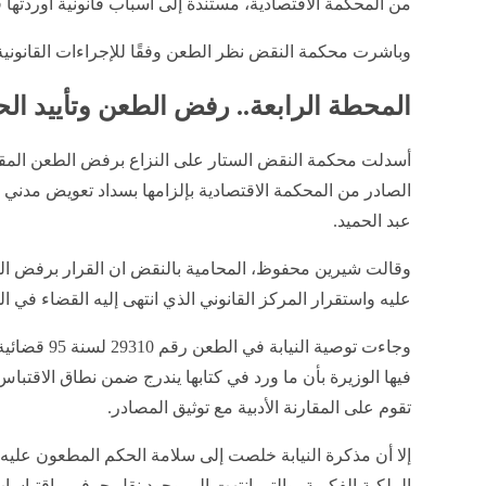
من المحكمة الاقتصادية، مستندة إلى أسباب قانونية أوردته
وباشرت محكمة النقض نظر الطعن وفقًا للإجراءات القانوني
المحطة الرابعة.. رفض الطعن وتأييد ال
أسدلت محكمة النقض الستار على النزاع برفض الطعن المقدم
عبد الحميد.
وقالت شيرين محفوظ، المحامية بالنقض ان القرار برفض الط
عليه واستقرار المركز القانوني الذي انتهى إليه القضاء في ا
وجاءت توصية ا
فيها الوزيرة بأن ما ورد في كتابها يندرج ضمن نطاق الاقتباس ال
تقوم على المقارنة الأدبية مع توثيق المصادر.
إلا أن مذكرة النيابة خلصت إلى سلامة الحكم المطعون عليه، 
الملكية الفكرية، والتي انتهت إلى وجود نقل حرفي واقتباس