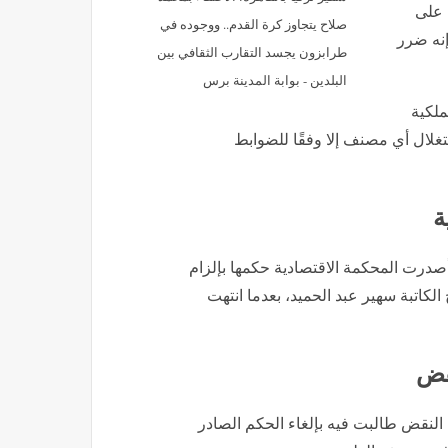
 على
صلاح يتجاوز كرة القدم.. ووجوده في
إنه ضرر
طرابزون يجسد التقارب الثقافي بين
البلدين - بوابة المدينة برس
ملكية
تغلال أي مصنف إلا وفقًا للضوابط
ة
درت المحكمة الاقتصادية حكمها بإلزام
ني قدره 100 ألف جنيه لصالح الكاتبة سهير عبد الحميد، بعدما انتهت
نقض
النقض طالبت فيه بإلغاء الحكم الصادر