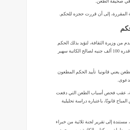
ا في صحيفة الطعن.
ة المقررة، إلى أن قررت حجزه للحكم.
حكم
 من وزيرة الثقافة، لتؤيد بذلك الحكم
الصادر من المحكمة الاقتصادية بإلزامها بسداد تعويض مدني قدره 100 ألف جنيه لصالح الكاتبة سهير
عن يعني قانونيا تأييد الحكم المطعون
لدعوى.
لنيابة في الطعن رقم 29310 لسنة 95 قضائية، عقب فحص أسباب الطعن التي دفعت
مباح قانونًا، باعتباره دراسة تحليلية
مستندة إلى تقرير لجنة ثلاثية من خبراء
ات مطولة من كتاب الكاتبة سهير محمد