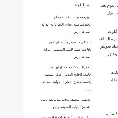
اليوم بعد
إقرأ ايضا
ي نزاع
البورصة ترتد بدعم الأوضاع
الجيوسياسية ونتائج الشركات - بوابة
المدينة برس
أثارت
رة الثقافة
«الأهلي»... مركز رأسمالي قوي
سداد تعويض
وقاعدة صلبة للنمو المستمر - بوابة
ع يتعلق
المدينة برس
الحويلة تبحث مع مسؤولين من
كمة
جامعة الخليج التصور الأولي لمنصة
محطات
رقمية لقطاع التعاون - بوابة المدينة
برس
السفير المضف يبحث مع مالطا سبل
التعاون - بوابة المدينة برس
قضائية
سفير تركيا بالقاهرة: الاحتفاء بمحمد