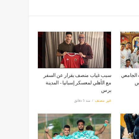
ب الجامعي
سبب غياب منصف بقرار عن السفر
رس
مع الأهلي لمعسكر إسبانيا - المدينة
برس
غير مصنف
منذ 5 دقائق