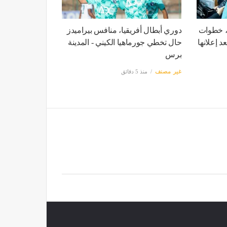
تيجة اختبارات القدرات 2026، خطوات
دوري أبطال أفريقيا، منافس بيراميدز
د إعلانها
حال تخطي جورماهيا الكيني - المدينة
برس
غير مصنف
منذ 5 دقائق