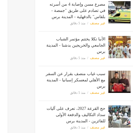
مصرع مسن وإصابة 4 من أسرته
في تصادم على طريق "جمصة -
بلقاس" بالدقهلية - المدينة برس
غير مصنف
منذ 5 دقائق
الأنبا تكلا يختتم مؤتمر الشباب
الجامعي والخريجين بدشنا - المدينة
برس
غير مصنف
منذ 5 دقائق
سبب غياب منصف بقرار عن السفر
مع الأهلي لمعسكر إسبانيا - المدينة
برس
غير مصنف
منذ 5 دقائق
حج القرعة 2027، تعرف على آليات
سداد التكاليف والدفعة الأولى
للفائزين - المدينة برس
غير مصنف
منذ 5 دقائق