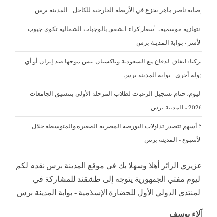
إصابة ناصر ماهر بجزع في الأربطة الخارجية للكاحل - المدينة برس
‪انتهازية موسمية.. أسعار كراء الشقق بالوجهات الشمالية تكوي جيوب
الأسر - بوابة المدينة برس
تركيا: اتفاق الدفاع مع السعودية وباكستان ليس موجها ضد إيران أو أي
دولة أخرى - بوابة المدينة برس
اليوم، ختام تسجيل الرغبات لطلاب المرحلة الأولى بتنسيق الجامعات
2026 - المدينة برس
5 أسهم تتصدر تداولات البورصة المصرية الصغيرة والمتوسطة خلال
الأسبوع - المدينة برس
عزيزي الزائر أهلا وسهلا بك في موقع المدينة برس نقدم لكم
اليوم مفتي الجمهورية يتوجه إلى طشقند للمشاركة في
المنتدى الدولي الأول للحضارة الإسلامية - بوابة المدينة برس
آلاء يوسف