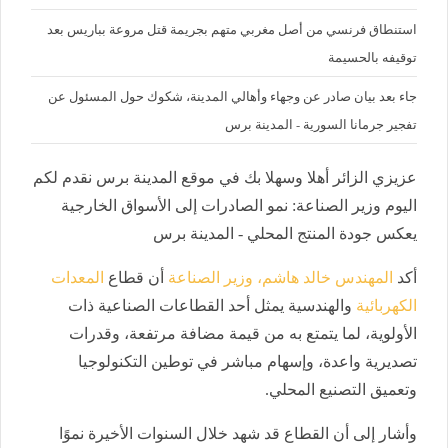
استنطاق فرنسي من أصل مغربي متهم بجريمة قتل مروعة بباريس بعد
توقيفه بالحسيمة
جاء بعد بيان صادر عن وجهاء وأهالي المدينة، شكوك حول المسئول عن
تفجير جرمانا السورية - المدينة برس
عزيزي الزائر أهلا وسهلا بك في موقع المدينة برس نقدم لكم
اليوم وزير الصناعة: نمو الصادرات إلى الأسواق الخارجية
يعكس جودة المنتج المحلي - المدينة برس
أكد
المهندس خالد هاشم، وزير الصناعة
أن قطاع
المعدات
الكهربائية
والهندسية يمثل أحد القطاعات الصناعية ذات
الأولوية، لما يتمتع به من قيمة مضافة مرتفعة، وقدرات
تصديرية واعدة، وإسهام مباشر في توطين التكنولوجيا
وتعميق التصنيع المحلي.
وأشار إلى أن القطاع قد شهد خلال السنوات الأخيرة نموًا