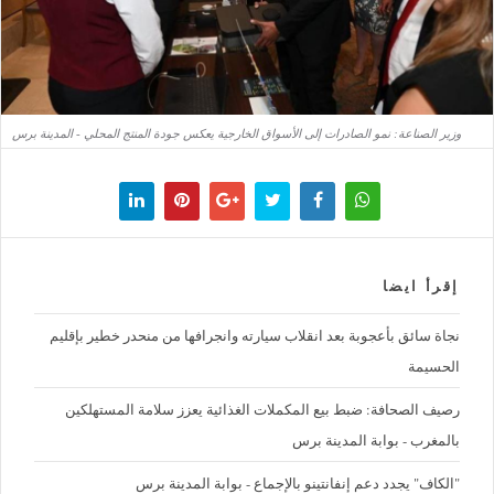
وزير الصناعة: نمو الصادرات إلى الأسواق الخارجية يعكس جودة المنتج المحلي - المدينة برس
إقرأ ايضا
نجاة سائق بأعجوبة بعد انقلاب سيارته وانجرافها من منحدر خطير بإقليم
الحسيمة
رصيف الصحافة: ضبط بيع المكملات الغذائية يعزز سلامة المستهلكين
بالمغرب - بوابة المدينة برس
"الكاف" يجدد دعم إنفانتينو بالإجماع - بوابة المدينة برس