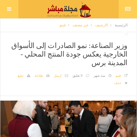
الرئيسية
الارشيف
غير مصنف
فيتو
وزير الصناعة: نمو الصادرات إلى الأسواق
الخارجية يعكس جودة المنتج المحلي -
المدينة برس
فيتو
منذ شهر
0 تعليق
ارسل
طباعة
تبليغ
حذف