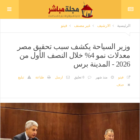
الرئيسية
الارشيف
غير مصنف
فيتو
وزير السياحة يكشف سبب تحقيق مصر
معدلات نمو 4% خلال النصف الأول من
2026 - المدينة برس
فيتو
منذ شهر
0 تعليق
ارسل
طباعة
تبليغ
حذف