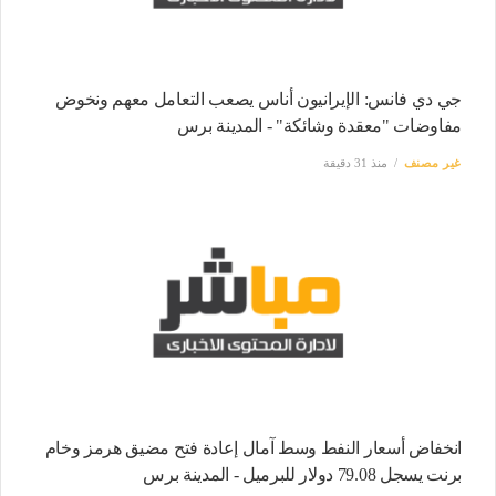
جي دي فانس: الإيرانيون أناس يصعب التعامل معهم ونخوض
مفاوضات "معقدة وشائكة" - المدينة برس
غير مصنف
منذ 31 دقيقة
انخفاض أسعار النفط وسط آمال إعادة فتح مضيق هرمز وخام
برنت يسجل 79.08 دولار للبرميل - المدينة برس