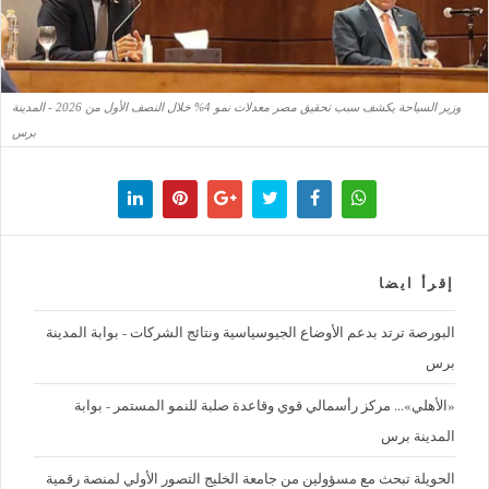
وزير السياحة يكشف سبب تحقيق مصر معدلات نمو 4% خلال النصف الأول من 2026 - المدينة
برس
إقرأ ايضا
البورصة ترتد بدعم الأوضاع الجيوسياسية ونتائج الشركات - بوابة المدينة
برس
«الأهلي»... مركز رأسمالي قوي وقاعدة صلبة للنمو المستمر - بوابة
المدينة برس
الحويلة تبحث مع مسؤولين من جامعة الخليج التصور الأولي لمنصة رقمية