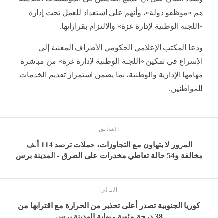
هم «موظفو دولة»، وأنهم على استعداد للعمل تحت إدارة
«اللجنة الوطنية لإدارة غزة» والالتزام بقراراتها.
ودعا المكتب الإعلامي الحكومي الأطراف المعنية إلى
الإسراع في تمكين «اللجنة الوطنية لإدارة غزة» من مباشرة
مهامها الإدارية والوطنية، بما يضمن استمرار تقديم الخدمات
للمواطنين.
السابق
المرور لا يتهاون مع التجاوزات، حملات ترصد 114 ألف
مخالفة و54 حالة تعاطي مخدرات على الطرق - المدينة برس
التالى
كوريا الجنوبية تصدر أعلى تحذير من الحرارة مع اقترابها من
38 درجة مئوية - بوابة المدينة برس