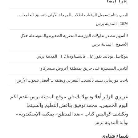
إقرأ ايضا
اليوم، ختام تسجيل الرغبات لطلاب المرحلة الأولى بتنسيق الجامعات
2026 - المدينة برس
5 أسهم تتصدر تداولات البورصة المصرية الصغيرة والمتوسطة خلال
الأسبوع - المدينة برس
نيوكاسل يونايتد يفوز على فالنسيا وديا 2-1 - المدينة برس
أكادير.. السيطرة على حريق بمنطقة أغروض ببنسركاو
باحث موريتاني يشيد بالشعب المغربي ويصفه بـ”أفضل شعوب الأرض”
عزيزي الزائر أهلا وسهلا بك في موقع المدينة برس نقدم لكم
اليوم الخميس.. محمد توفيق يناقش التعليم والسينما
ويكشف كواليس كتاب «ضد المنطق» بمكتبة الإسكندرية -
بوابة المدينة برس
شيماء شناوي