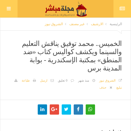
الرئيسية
الارشيف
غير مصنف
الشروق نيوز
الخميس.. محمد توفيق يناقش التعليم
والسينما ويكشف كواليس كتاب «ضد
المنطق» بمكتبة الإسكندرية - بوابة
المدينة برس
الشروق نيوز
منذ شهر
0 تعليق
ارسل
طباعة
تبليغ
حذف