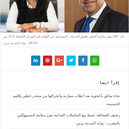
بنك ABC يفوز بجائزة أفضل تطبيق للخدمات المصرفية عبر الهاتف في الشرق الأوسط 2026 من
MEED - بوابة المدينة برس
إقرأ ايضا
نجاة سائق بأعجوبة بعد انقلاب سيارته وانجرافها من منحدر خطير بإقليم
الحسيمة
رصيف الصحافة: ضبط بيع المكملات الغذائية يعزز سلامة المستهلكين
بالمغرب - بوابة المدينة برس