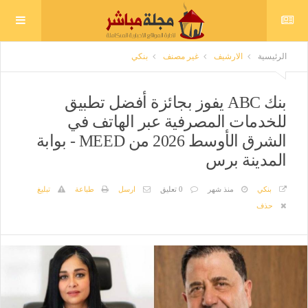
الرئيسية
الارشيف
غير مصنف
بنكي
بنك ABC يفوز بجائزة أفضل تطبيق
للخدمات المصرفية عبر الهاتف في
الشرق الأوسط 2026 من MEED - بوابة
المدينة برس
بنكي
منذ شهر
0 تعليق
ارسل
طباعة
تبليغ
حذف