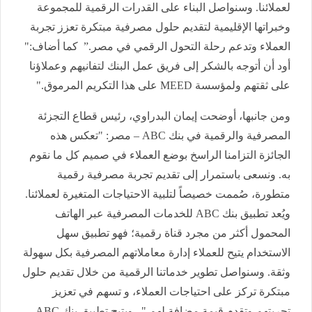
لعملائنا. وسنواصل البناء على القدرات الرقمية للمجموعة
وخبراتها الإقليمية لتقديم حلول مصرفية مبتكرة تعزز تجربة
العملاء وتدعم رحلة التحول الرقمي في مصر.” كما أضاف:"
أود أن أتوجه بالشكر إلى فريق عمل البنك لتفانيهم وعملاؤنا
على ثقتهم ولمؤسسة MEED على هذا التكريم المرموق."
ومن جانبها، أوضحت إيمان البدراوي، رئيس قطاع التجزئة
المصرفية والرقمية في بنك ABC – مصر: "تعكس هذه
الجائزة التزامنا الراسخ بوضع العملاء في صميم كل ما نقوم
به. ونسعى باستمرار إلى تقديم تجربة مصرفية رقمية
متطورة، صُممت خصيصاً لتلبية الاحتياجات المتغيرة لعملائنا.
ويُعد تطبيق بنك ABC للخدمات المصرفية عبر الهاتف
المحمول أكثر من مجرد قناة رقمية؛ فهو تطبيق سهل
الاستخدام يتيح للعملاء إدارة معاملاتهم المصرفية بكل سهولة
وثقة. وسنواصل تطوير خدماتنا الرقمية من خلال تقديم حلول
مبتكرة تركز على احتياجات العملاء، و تسهم في تعزيز
تجربتهم وتقدم قيمة مضافة لهم." ويتيح تطبيق بنك ABC