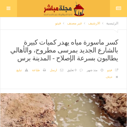
الرئيسية
الارشيف
غير مصنف
فيتو
كسر ماسورة مياه يهدر كميات كبيرة
بالشارع الجديد بمرسى مطروح، والأهالي
يطالبون بسرعة الإصلاح - المدينة برس
فيتو
منذ شهر
0 تعليق
ارسل
طباعة
تبليغ
حذف