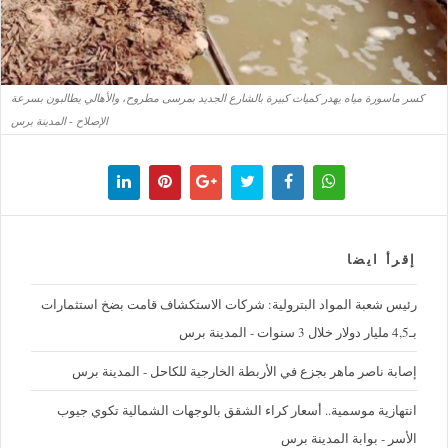
كسر ماسورة مياه يهدر كميات كبيرة بالشارع الجديد بمرسى مطروح، والأهالي يطالبون بسرعة
الإصلاح - المدينة برس
إقرأ ايضا
رئيس شعبة المواد البترولية: شركات الاستكشاف قامت بضخ استثمارات
بـ4,5 مليار دولار خلال 3 سنوات - المدينة برس
إصابة ناصر ماهر بجزع في الأربطة الخارجية للكاحل - المدينة برس
‪انتهازية موسمية.. أسعار كراء الشقق بالوجهات الشمالية تكوي جيوب
الأسر - بوابة المدينة برس