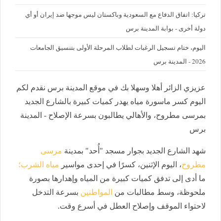
تركيا: اتفاق الدفاع مع السعودية وباكستان ليس موجها ضد إيران أو أي
دولة أخرى - بوابة المدينة برس
اليوم، ختام تسجيل الرغبات لطلاب المرحلة الأولى بتنسيق الجامعات
2026 - المدينة برس
عزيزي الزائر أهلا وسهلا بك في موقع المدينة برس نقدم لكم
اليوم كسر ماسورة مياه يهدر كميات كبيرة بالشارع الجديد
بمرسى مطروح، والأهالي يطالبون بسرعة الإصلاح - المدينة
برس
شهد الشارع الجديد بجوار مسجد "أُحد" بمدينة
مرسى
مطروح
، اليوم الإثنين، كسرًا في إحدى مواسير
مياه الشرب؛
ما أدى إلى تدفق كميات كبيرة من المياه وإهدارها بصورة
ملحوظة، وسط مطالبات من
المواطنين
بسرعة التدخل
لاحتواء الموقف وإصلاح العطل في أسرع وقت.