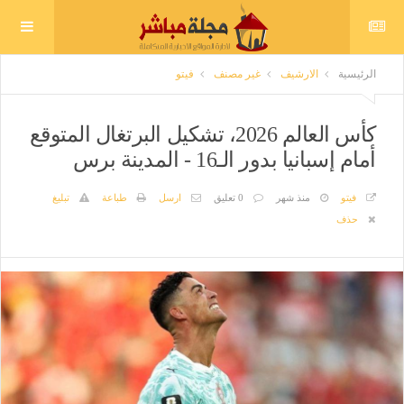
الرئيسية
الارشيف
غير مصنف
فيتو
كأس العالم 2026، تشكيل البرتغال المتوقع
أمام إسبانيا بدور الـ16 - المدينة برس
فيتو
منذ شهر
0 تعليق
ارسل
طباعة
تبليغ
حذف