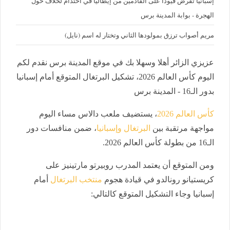
إسبانيا تفرض قيودا على القادمين من إيطاليا في احتدام لخلاف حول
الهجرة - بوابة المدينة برس
مريم أصواب ترزق بمولودها الثاني وتختار له اسم (نايل)
عزيزي الزائر أهلا وسهلا بك في موقع المدينة برس نقدم لكم
اليوم كأس العالم 2026، تشكيل البرتغال المتوقع أمام إسبانيا
بدور الـ16 - المدينة برس
كأس العالم 2026
، يستضيف ملعب دالاس مساء اليوم
مواجهة مرتقبة بين
البرتغال وإسبانيا
، ضمن منافسات دور
الـ16 من بطولة كأس العالم 2026.
ومن المتوقع أن يعتمد المدرب روبيرتو مارتينيز على
كريستيانو رونالدو في قيادة هجوم
منتخب البرتغال
أمام
إسبانيا وجاء التشكيل المتوقع كالتالي: