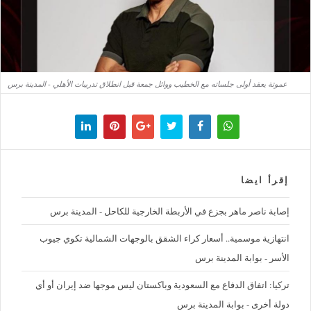
عموتة يعقد أولى جلساته مع الخطيب ووائل جمعة قبل انطلاق تدريبات الأهلي - المدينة برس
إقرأ ايضا
إصابة ناصر ماهر بجزع في الأربطة الخارجية للكاحل - المدينة برس
‪انتهازية موسمية.. أسعار كراء الشقق بالوجهات الشمالية تكوي جيوب
الأسر - بوابة المدينة برس
تركيا: اتفاق الدفاع مع السعودية وباكستان ليس موجها ضد إيران أو أي
دولة أخرى - بوابة المدينة برس