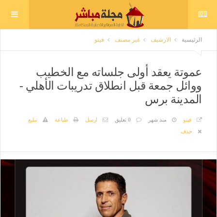
الرئيسية
الارشيف
غير مصنف
فيتو
عموتة يعقد أولى جلساته مع الخطيب
ووائل جمعة قبل انطلاق تدريبات الأهلي -
المدينة برس
فيتو
منذ شهر
0 تعليق
ارسل
طباعة
تبليغ
حذف