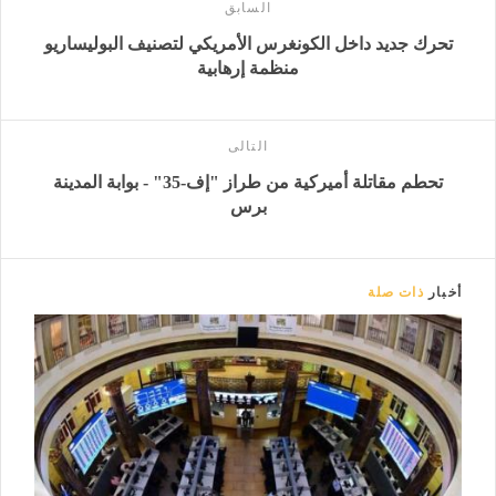
السابق
تحرك جديد داخل الكونغرس الأمريكي لتصنيف البوليساريو
منظمة إرهابية
التالى
تحطم مقاتلة أميركية من طراز "إف-35" - بوابة المدينة
برس
أخبار
ذات صلة