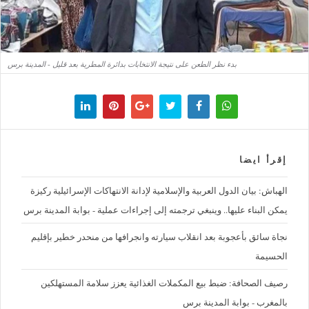
بدء نظر الطعن على نتيجة الانتخابات بدائرة المطرية بعد قليل - المدينة برس
إقرأ ايضا
الهباش: بيان الدول العربية والإسلامية لإدانة الانتهاكات الإسرائيلية ركيزة
يمكن البناء عليها.. وينبغي ترجمته إلى إجراءات عملية - بوابة المدينة برس
نجاة سائق بأعجوبة بعد انقلاب سيارته وانجرافها من منحدر خطير بإقليم
الحسيمة
رصيف الصحافة: ضبط بيع المكملات الغذائية يعزز سلامة المستهلكين
بالمغرب - بوابة المدينة برس