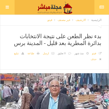
الرئيسية
الارشيف
غير مصنف
فيتو
بدء نظر الطعن على نتيجة الانتخابات
بدائرة المطرية بعد قليل - المدينة برس
فيتو
منذ شهر
0 تعليق
ارسل
طباعة
تبليغ
حذف