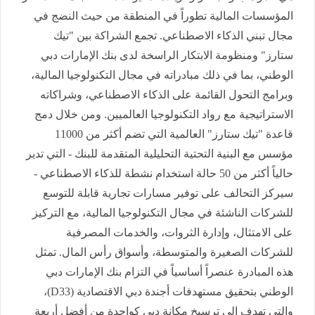
المؤسسات المالية تطوراً في المنطقة من حيث النضج في
مجال تبني الذكاء الاصطناعي. تجمع الشراكة بين "تيك
ستارز" ومنظومة الابتكار الراسخة لدى بنك الإمارات دبي
الوطني، بما في ذلك مبادراته في مجال التكنولوجيا المالية،
وبرامج التحول القائمة على الذكاء الاصطناعي، وشراكاته
الاستراتيجية مع رواد التكنولوجيا العالميين. ومن خلال دمج
قاعدة "تيك ستارز" العالمية التي تضم أكثر من 11000
مؤسس مع البنية التحتية التحليلية المتقدمة للبنك - التي تدير
حالياً أكثر من 50 حالة استخدام نشطة للذكاء الاصطناعي -
سيركز التحالف على توفير مسارات تجارية قابلة للتوسع
للشركات الناشئة في مجال التكنولوجيا المالية، مع التركيز
على الامتثال، وإدارة الثروات، والخدمات المصرفية
للشركات الصغيرة والمتوسطة، وأسواق رأس المال. تمثل
هذه المبادرة عنصراً أساسياً في التزام بنك الإمارات دبي
الوطني بتحقيق مستهدفات أجندة دبي الاقتصادية (D33)،
والتي تهدف إلى ترسيخ مكانة دبي كواحدة من أفضل أربعة