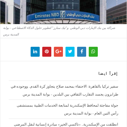
شراكة بين بنك الإمارات دبي الوطني و"تيك ستارز" لتطوير حلول الذكاء الاصطناعي - بوابة
المدينة برس
إقرأ ايضا
سفير تركيا بالقاهرة: الاحتفاء بمحمد صلاح يتجاوز كرة القدم.. ووجوده في
طرابزون يجسد التقارب الثقافي بين البلدين - بوابة المدينة برس
جولة مفاجئة لمحافظ الإسكندرية لمتابعة الخدمات الطبية بمستشفى
رأس التين العام - بوابة المدينة برس
انطلقت من الإسكندرية.. «تاكسي الخير» مبادرة إنسانية لنقل المرضى