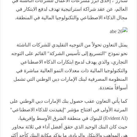
ستارز"، إحدى أبرز مسرعات الأعمال للشركات الناشئة في
العالم، عن عقد شراكة استراتيجية تهدف لدفع الابتكار في
مجال الذكاء الاصطناعي والتكنولوجيا المالية في المنطقة.
يمثل التعاون تحولاً من التوجيه التقليدي للشركات الناشئة
نحو نموذج "التسريع إلى تأسيس الشركة" القائم على التوجه
التجاري، والذي يهدف لدمج ابتكارات الذكاء الاصطناعي
والتكنولوجيا المالية ذات معدلات النمو العالية مباشرة في
المنظومة المصرفية لبنك الإمارات دبي الوطني التي تشمل
أسواقاً متعددة.
كما يأتي التعاون عقب حصول بنك الإمارات دبي الوطني على
المرتبة الأولى في افتتاح مؤشر "إيفيدنت للذكاء الاصطناعي"
(Evident AI) للبنوك في منطقة الشرق الأوسط وإفريقيا،
حيث كان البنك الوحيد الذي حقق أفضل أداء في ثلاثة محاور
هي المواهب والابتكار والريادة، ما يؤكد مكانة البنك كأحد أكثر