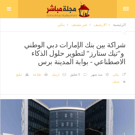
الرئيسية
الارشيف
غير مصنف
بنكي
شراكة بين بنك الإمارات دبي الوطني
و"تيك ستارز" لتطوير حلول الذكاء
الاصطناعي - بوابة المدينة برس
بنكي
منذ شهر
0 تعليق
ارسل
طباعة
تبليغ
حذف