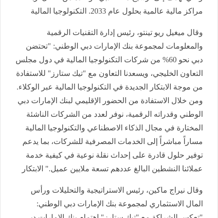
مراكز مالية عالمية بحلول عام 2033. التكنولوجيا المالية
وقال ميغيل ريو تينتو، رئيس إدارة التقنيات الرقمية
والمعلومات لمجموعة بنك الإمارات دبي الوطني: "تحتضن
دبي نحو 60% من شركات التكنولوجيا المالية في دول مجلس
التعاون الخليجي، ويسعدنا التعاون مع "تيك ستارز" للاستفادة
من موجة الابتكار الجديدة في التكنولوجيا المالية عبر الوكلاء.
ومن خلال الاستفادة من الحضور الإقليمي لبنك الإمارات دبي
الوطني وقدراته الرقمية، نوفر لعدد من الشركات الناشئة
المختارة في مجال الذكاء الاصطناعي والتكنولوجيا المالية
مساراً مباشراً إلى الخدمات المصرفية للشركات، بما يدعم
توفير حلول قادرة على إحداث نقلة نوعية في كيفية خدمة
عملائنا النشطين البالغ عددهم تسعة ملايين عميل." الابتكار
وقال نيراج ماكين، رئيس الاستراتيجية والتحليلات ورأس
المال الاستثماري لمجموعة بنك الإمارات دبي الوطني:
"تعكس الشراكة مع "تيك ستارز" اهتمام بنك الإمارات دبي