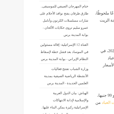
ختام المهرجان الصيفي للموسيقى..
طارق طرقان يفتح نوافذ الأحلام على
عًا ملحوظًا،
شارات مسلسلات الكرتون وأنامل
ة الزيت
عمرو سليم تروى حكايات الألحان -
بوابة المدينة برس
القناة 12 الإسرائيلية: إقالة مسئولين
، الإثنين 6 يوليو 2026، في
في الموساد بعد فشل خطة لإسقاط
باد
النظام الإيراني - بوابة المدينة برس
لأسعار
وزارة الشباب تفتتح فعاليات
الأنشطة الرياضية الصيفية بمدينة
العلمين الجديدة - المدينة برس
الهباش: بيان الدول العربية
وفق البوابة الحكومية، بلغ متوسط لتر زيت عباد الشمس نحو 99 جنيها،
والإسلامية لإدانة الانتهاكات
 العباد
من
الإسرائيلية ركيزة يمكن البناء عليها..