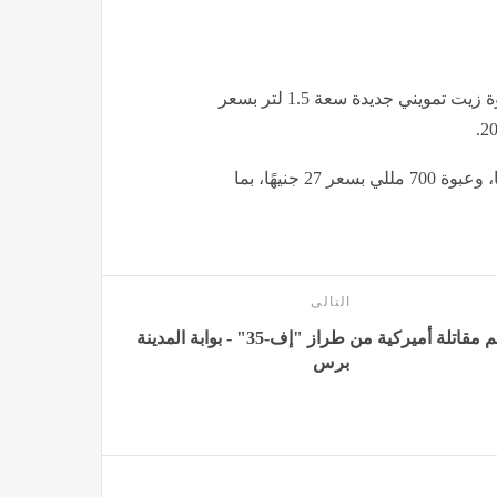
يشار إلى أن الشركة القابضة للصناعات الغذائية طرحت عبوة زيت تمويني جديدة سعة 1.5 لتر بسعر
يضاف إلى ذلك استمرار توافر عبوة 800 مللي بسعر 30 جنيهًا، وعبوة 700 مللي بسعر 27 جنيهًا، بما
التالى
تحطم مقاتلة أميركية من طراز "إف-35" - بوابة المدينة
برس