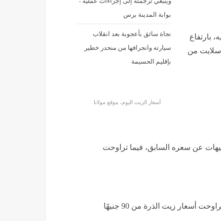
وينبغي ترجمته إلى إجراءات عملية -
بوابة المدينة برس
نجاة سائق بأعجوبة بعد انقلاب
تر زيت عباد الشمس سلايت نحو 102 جنيه، بارتفاع
سيارته وانجرافها من منحدر خطير
 سلايت من
بإقليم الحسيمة
أسعار الزيت اليوم، موقع مولانا
وبلغ متوسط سعر زيت الذرة كريستال نحو 123 جنيهًا، فيما تراوحت أسعار زيت الذرة من 90 جنيهًا