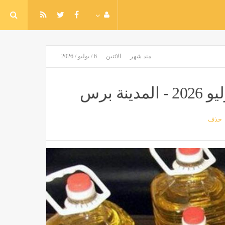
منذ شهر — الاثنين — 6 / يوليو / 2026
حذف