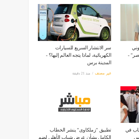
وني
سر الانتشار السريع للسيارات
صر" -
الكهربائية، لماذا يتجه العالم إليها؟ -
المدينة برس
غير مصنف
منذ 21 دقيقة
ياب في
تطبيق "زملكاوى" ينشر الخطاب
رس
الكامل بشأن عرض شباب الأهلي لضم