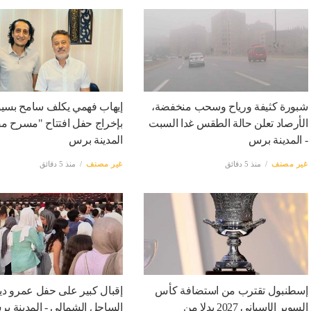
شبورة كثيفة ورياح وسحب منخفضة،
إيهاب فهمي يكلف سامح بسي
الأرصاد تعلن حالة الطقس غدا السبت
بإخراج حفل افتتاح "مسرح م
- المدينة برس
المدينة برس
غير مصنف
منذ 5 دقائق
غير مصنف
منذ 5 دقائق
إسطنبول تقترب من استضافة كأس
إقبال كبير على حفل عمرو د
السوبر الإسباني 2027 بدلا من
الساحل الشمالي - المدينة ب