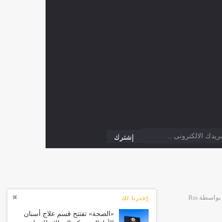
إخترنا لك
«الصحة» تفتتح قسم علاج أسنان