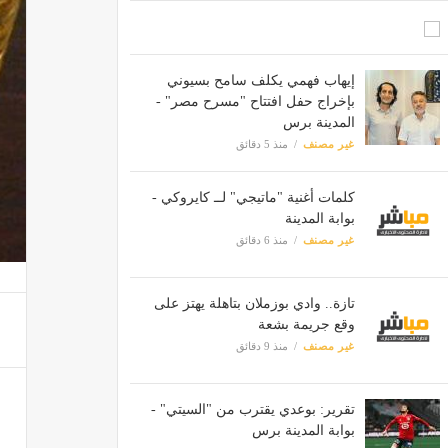
إيهاب فهمي يكلف سامح بسيوني
بإخراج حفل افتتاح "مسرح مصر" -
المدينة برس
غير مصنف
منذ 5 دقائق
كلمات أغنية "ماتيجي" لــ كايروكي -
بوابة المدينة
غير مصنف
منذ 6 دقائق
تازة.. وادي بوزملان بتاهلة يهتز على
وقع جريمة بشعة
غير مصنف
منذ 9 دقائق
تقرير: بوعدي يقترب من "السيتي" -
بوابة المدينة برس