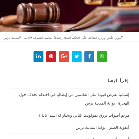
اليوم، طعن وزيرة الثقافة على الحكم الصادر ضدها بقضية السرقة الأدبية - المدينة برس
إقرأ ايضا
إسبانيا تفرض قيودا على القادمين من إيطاليا في احتدام لخلاف حول
الهجرة - بوابة المدينة برس
مريم أصواب ترزق بمولودها الثاني وتختار له اسم (نايل)
أيقونة الصبر - بوابة المدينة برس