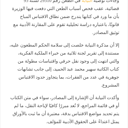
وجاءت توصية
النيابة
في الطعن رقم 29310 لسنة 95
قضائية، عقب فحص أسباب الطعن التي دفعت فيها الوزيرة
بأن ما ورد في كتابها يندرج ضمن نطاق الاقتباس المباح
قانونًا، باعتباره دراسة تحليلية تقوم على المقارنة الأدبية مع
توثيق المصادر.
إلا أن مذكرة النيابة خلصت إلى سلامة الحكم المطعون عليه،
مستندة إلى تقرير لجنة ثلاثية من خبراء الملكية الفكرية،
والتي انتهت إلى وجود نقل حرفي واقتباسات مطولة من
كتاب الكاتبة سهير محمد عبد الحميد، إلى جانب تشابهات
جوهرية في عدد من الفقرات، بما يتجاوز حدود الاقتباس
المشروع.
وأكدت النيابة أن الإشارة إلى المصادر، سواء في متن الكتاب
أو في قائمة المراجع، لا تُعد مبررًا كافيًا لإباحة النقل، ما لم
يتم تحديد مواضع الاقتباس بدقة، معتبرة أن ما ثبت بالأوراق
يمثل اعتداءً على الحقوق الأدبية للمؤلف.