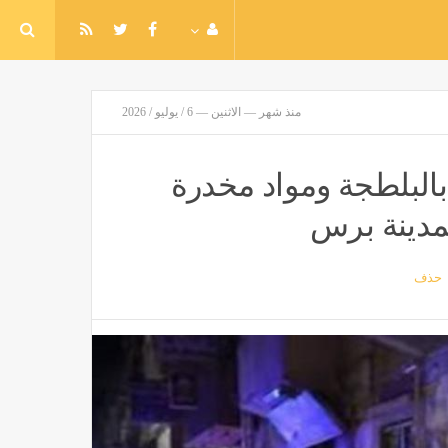
منذ شهر — الاثنين — 6 / يوليو / 2026
ديدة، ضبط 35 متهمًا بالبلطجة ومواد مخدرة
مدينة برس
حذف