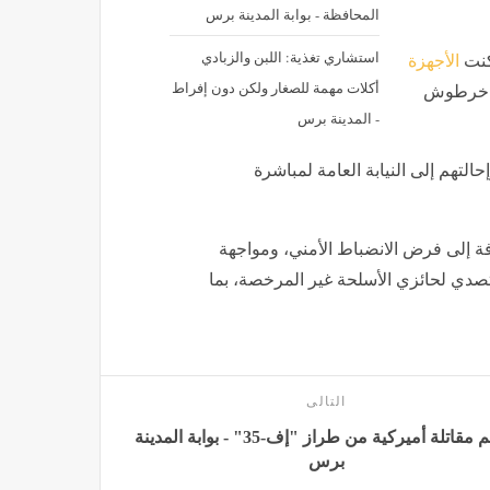
المحافظة - بوابة المدينة برس
استشاري تغذية: اللبن والزبادي
كنت
الأجهزة
أكلات مهمة للصغار ولكن دون إفراط
ق خرطوش
- المدينة برس
حالتهم إلى النيابة العامة لمباشرة
فة إلى فرض الانضباط الأمني، ومواجهة
لتصدي لحائزي الأسلحة غير المرخصة، بما
التالى
تحطم مقاتلة أميركية من طراز "إف-35" - بوابة المدينة
برس