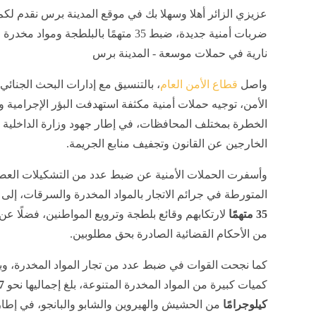
عزيزي الزائر أهلا وسهلا بك في موقع المدينة برس نقدم لكم
ضربات أمنية جديدة، ضبط 35 متهمًا بالبلطجة ومواد 
نارية في حملات موسعة - المدينة برس
واصل
قطاع الأمن العام
، بالتنسيق مع إدارات البحث الجنائي
الأمن، توجيه حملات أمنية مكثفة استهدفت البؤر الإجرامية و
الخطرة بمختلف المحافظات، في إطار جهود وزارة الداخلية 
الخارجين عن القانون وتجفيف منابع الجريمة.
وأسفرت الحملات الأمنية عن ضبط عدد من التشكيلات العصا
المتورطة في جرائم الاتجار بالمواد المخدرة والسرقات، إل
35 متهمًا
لارتكابهم وقائع بلطجة وترويع المواطنين، فضلًا عن 
من الأحكام القضائية الصادرة بحق مطلوبين.
كما نجحت القوات في ضبط عدد من تجار المواد المخدرة، وب
كميات كبيرة من المواد المخدرة المتنوعة، بلغ إجماليها نحو
7
كيلوجرامًا
من الحشيش والهيروين والشابو والبانجو، في إطا