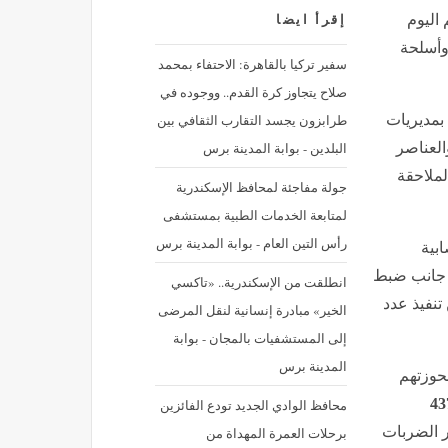
 اليوم
إقرأ ايضا
مخدرة وأسلحة
سفير تركيا بالقاهرة: الاحتفاء بمحمد
صلاح يتجاوز كرة القدم.. ووجوده في
طرابزون يجسد التقارب الثقافي بين
 بمديريات
البلدين - بوابة المدينة برس
العناصر
لملاحقة
جولة مفاجئة لمحافظ الإسكندرية
لمتابعة الخدمات الطبية بمستشفى
رأس التين العام - بوابة المدينة برس
بية
ى جانب ضبط
انطلقت من الإسكندرية.. «تاكسي
تنفيذ عدد
الخير» مبادرة إنسانية لنقل المرضى
إلى المستشفيات بالمجان - بوابة
المدينة برس
حوزتهم
43
محافظ الوادي الجديد تودع الفائزين
ر الضربات
برحلات العمرة المهداة من