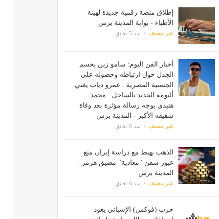
إطلاق منصة رقمية جديدة لهيئة
الأطباء - بوابة المدينة برس
غير مصنف
منذ 5 دقائق
أخبار الفن اليوم: سامو زين يحسم
الجدل حول ارتباطه وحصوله على
الجنسية المصرية.. عمرو دياب يغني
ألبومه الجديد بالساحل.. محمد
هنيدي يوجه رسالة مؤثرة بعد وفاة
شقيقه الأكبر - المدينة برس
غير مصنف
منذ 6 دقائق
الذهب يهبط مع دراسة إيران منع
عبور سفن "معادية" مضيق هرمز -
المدينة برس
غير مصنف
منذ 6 دقائق
حزب (فوكس) الإسباني يعود