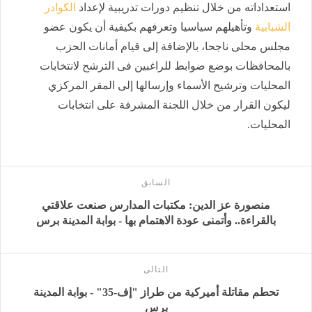
استعداداته من خلال تنظيم دورات تدريبية لإعداد
الكوادر
الشبابية
وتأهيلهم سياسيا وتعرفهم بكيفية أن يكون عضو
مجلس محلى ناجحا، بالإضافة إلى قيام أمانات الحزب
بالمحافظات بوضع ضوابط للراغبين فى الترشح لانتخابات
المحليات وترشيح الأسماء وإرسالها إلى المقر المركزي
ليكون القرار من خلال اللجنة المشرفة على انتخابات
المحليات.
السابق
منصورة عز الدين: مكتبات المدارس صنعت علاقتي
بالقراءة.. وأتمنى عودة الاهتمام بها - بوابة المدينة برس
التالى
تحطم مقاتلة أميركية من طراز "إف-35" - بوابة المدينة
برس