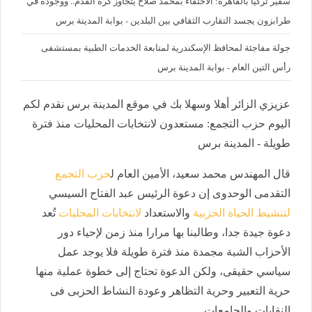
سفير تركيا بالقاهرة: الاحتفاء بمحمد صلاح يتجاوز كرة القدم.. ووجوده في
طرابزون يجسد التقارب الثقافي بين البلدين - بوابة المدينة برس
جولة مفاجئة لمحافظ الإسكندرية لمتابعة الخدمات الطبية بمستشفى
رأس التين العام - بوابة المدينة برس
عزيزي الزائر أهلا وسهلا بك في موقع المدينة برس نقدم لكم
اليوم حزب التجمع: مستعدون لانتخابات المحليات منذ فترة
طويلة - المدينة برس
قال المهندس محمد سعيد، الأمين العام ل
حزب التجمع
التقدمى الوحدوى
إن دعوة الرئيس عبد الفتاح السيسي
لتنشيط الحياة الحزبية
والاستعداد
لانتخابات المحليات
تُعد
دعوة جيدة جدا، وطالبنا بها مرارا منذ زمن لإحياء دور
الأحزاب الشبة مجمدة منذ فترة طويلة فلا يوجد عمل
سياسي حقيقى، ولكن الدعوة تحتاج إلى خطوة عملية منها
حرية التعبير وحرية التظاهر وعودة النشاط الحزبى فى
النقابات والجامعات.