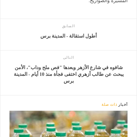
المسيرة والصواريخ.
السابق
أطول استقالة - المدينة برس
التالى
شافوه في شارع الأزهر وبعدها "فص ملح وداب"، الأمن
يبحث عن طالب أزهري اختفى فجأة منذ 10 أيام - المدينة
برس
أخبار
ذات صلة