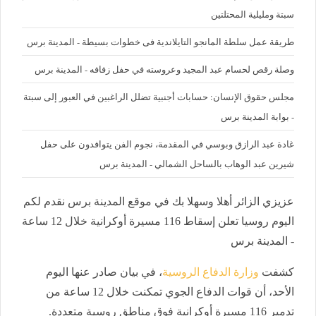
سبتة ومليلية المحتلتين
طريقة عمل سلطة المانجو التايلاندية فى خطوات بسيطة - المدينة برس
وصلة رقص لحسام عبد المجيد وعروسته في حفل زفافه - المدينة برس
مجلس حقوق الإنسان: حسابات أجنبية تضلل الراغبين في العبور إلى سبتة
- بوابة المدينة برس
غادة عبد الرازق وبوسي في المقدمة، نجوم الفن يتوافدون على حفل
شيرين عبد الوهاب بالساحل الشمالي - المدينة برس
عزيزي الزائر أهلا وسهلا بك في موقع المدينة برس نقدم لكم
اليوم روسيا تعلن إسقاط 116 مسيرة أوكرانية خلال 12 ساعة
- المدينة برس
كشفت
وزارة الدفاع الروسية
، في بيان صادر عنها اليوم
الأحد، أن قوات الدفاع الجوي تمكنت خلال 12 ساعة من
تدمير 116 مسيرة أوكرانية فوق مناطق روسية متعددة.