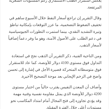
يعكس استمرار الطلب الاستثماري رغم المستويات السعرية
المرتفعة.
وقال التقرير إن تراجع أسعار النفط خلال الأسبوع ساهم في
تخفيف الضغوط التضخمية، ما عزز التوقعات بإمكانية تباطؤ
وتيرة التشديد النقدي، بينما استمرت التطورات الجيوسياسية
في دعم الطلب على الأصول الآمنة، وهو ما وفر دعماً إضافياً
لأسعار الذهب.
ومن الناحية الفنية، ذكر التقرير أن الذهب نجح في استعادة
التداول فوق مستوى 4100 دولار للأونصة، كما عاد للاستقرار
فوق متوسطاته المتحركة قصيرة الأجل في إشارة إلى تحسن
واضح في الزخم الإيجابي بعد موجة التصحيح الأخيرة.
وأضاف أن المعدن النفيس يقترب حالياً من اختبار مستوى
4200 دولار للأونصة الذي يمثل مقاومة نفسية وفنية مهمة
وقد يؤدي تجاوزه إلى فتح المجال أمام امتداد المكاسب نحو
مستويات أعلى خلال الفترة المقبلة.