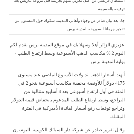
استنطاق فرنسي من أصل مغربي متهم بجريمة قتل مروعة بباريس بعد
توقيفه بالحسيمة
جاء بعد بيان صادر عن وجهاء وأهالي المدينة، شكوك حول المسئول عن
تفجير جرمانا السورية - المدينة برس
عزيزي الزائر أهلا وسهلا بك في موقع المدينة برس نقدم لكم
اليوم 2 % مكاسب الذهب الأسبوعية وسط ارتفاع الطلب -
بوابة المدينة برس
أنهت أسعار الذهب تداولات الأسبوع الماضي عند مستوى
4175 دولاراً للأونصة محققة مكاسب أسبوعية بنحو 2 في
المئة في أول ارتفاع أسبوعي بعد 4 أسابيع متتالية من
التراجع، وسط ارتفاع الطلب المدعوم بانخفاض قيمة الدولار
وتراجع توقعات رفع أسعار الفائدة الأميركية في الفترة
المقبلة.
وقال تقرير صادر عن شركة دار السبائك الكويتية، اليوم، إن