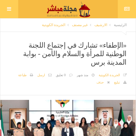
الرئيسية
الارشيف
غير مصنف
الجريدة الكويتية
«الإطفاء» تشارك في إجتماع اللجنة
الوطنية للمرأة والسلام والأمن - بوابة
المدينة برس
الجريدة الكويتية
منذ شهر
0 تعليق
ارسل
طباعة
تبليغ
حذف