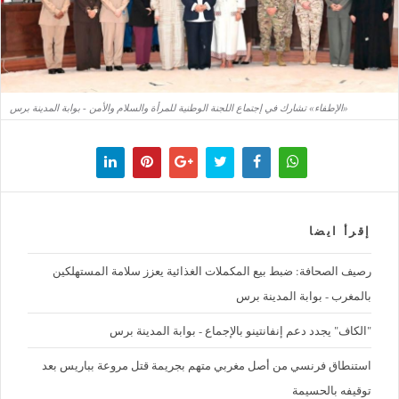
«الإطفاء» تشارك في إجتماع اللجنة الوطنية للمرأة والسلام والأمن - بوابة المدينة برس
إقرأ ايضا
رصيف الصحافة: ضبط بيع المكملات الغذائية يعزز سلامة المستهلكين
بالمغرب - بوابة المدينة برس
"الكاف" يجدد دعم إنفانتينو بالإجماع - بوابة المدينة برس
استنطاق فرنسي من أصل مغربي متهم بجريمة قتل مروعة بباريس بعد
توقيفه بالحسيمة