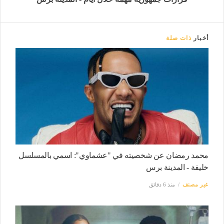
أخبار
ذات صلة
محمد رمضان عن شخصيته في "عشماوي": اسمي بالمسلسل
خليفة - المدينة برس
غير مصنف
منذ 6 دقائق