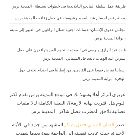
طريقة عمل سلطة المانجو التايلاندية فى خطوات بسيطة - المدينة برس
وصلة رقص لحسام عبد المجيد وعروسته في حفل زفافه - المدينة برس
مجلس حقوق الإنسان: حسابات أجنبية تضلل الراغبين في العبور إلى سبتة
- بوابة المدينة برس
غادة عبد الرازق وبوسي في المقدمة، نجوم الفن يتوافدون على حفل
شيرين عبد الوهاب بالساحل الشمالي - المدينة برس
إسبانيا تفرض قيودا على القادمين من إيطاليا في احتدام لخلاف حول
الهجرة - بوابة المدينة برس
عزيزي الزائر أهلا وسهلا بك في موقع المدينة برس نقدم لكم
اليوم هل اقتربت نهاية الأزمة؟، القصة الكاملة لـ 3 ملفات
قضائية تلاحق المطرب فضل شاكر - المدينة برس
تصدر
الفنان اللبناني فضل شاكر
المشهد من جديد في الأيام
الأخيرة، حيث عادت قضيته إلى الواجهة بقوة بعدما شهدت