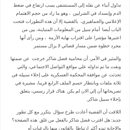
تداول أنباء عن نقله إلى المستشفى بسب ارتفاع في ضغط
الدم وإنسداد في الشرايين ، وهو ما زاد من حجم الاهتمام
الإعلامي والجماهيري، بالقضية إلا أن هذه التطورات فتحت
الباب أيضا أمام سيل من المعلومات المتباينة، بين من
اعتبرها مؤشرا على اقتراب نهاية الأزمة ، ومن رأى أنها
مجرد خطوة ضمن مسار قضائي لا يزال مستمر
والمثير في الأمر، أن محامية فضل شاكر خرجت عن صمتها
ونفت ما تم تداوله علي مواقع التواصل الاجتماعي،
والتي
تحدثت عن موافقة المحكمة العسكرية على إخلاء سبيله في
ثلاثة ملفات وبانتظار حسم الملف الرابع قريبا، مشيرة في
تصريحاتها أن إلي الان لم يكن هناك قرار رسمي، يتعلق
بإخلاء سبيل شاكر.
اللافت أن القضية أعادت طرح سؤال يتكرر مع كل تطور
جديد: هل اقترب فضل شاكر بالفعل من غلق هذه الصفحة؟
والإجابة تبدو أكثر ارتباطا بالقانون منها بالرغبات أو