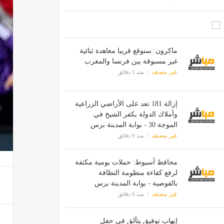
ماكرون: سنوقع قريبا معاهدة ثنائية
غير مسبوقة بين فرنسا والمغرب
غير مصنف
منذ 5 دقائق
إزالة 181 تعد على الأراضي الزراعية
وأملاك الدولة بكفر الشيخ في
الموجة 30 - بوابة المدينة برس
غير مصنف
منذ 6 دقائق
محافظ أسيوط: حملات يومية مكثفة
لرفع كفاءة منظومة النظافة
بالقوصية - بوابة المدينة برس
غير مصنف
منذ 6 دقائق
إيهاب توفيق يتألق في حفل