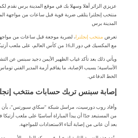
عزيزي الزائر أهلا وسهلا بك في موقع المدينة برس نقدم لكم
منتخب إنجلترا يتلقى ضربة قوية قبل ساعات من مواجهة ال
المدينة برس
تعرض
منتخب إنجلترا
، لضربة موجعة قبل ساعات من مواجهت
مع المكسيك في دور الـ16 من كأس العالم، على ملعب أزتيكا.
ويأتي ذلك بعد تأكد غياب الظهير الأيمن دجيد سبنس عن التش
الأساسية؛ بسبب الإصابة، ما يفاقم أزمة المدير الفني توما
الخط الدفاعي.
إصابة سبنس تربك حسابات منتخب إنجل
وأفاد روب دورسيت، مراسل شبكة "سكاي سبورتس"، بأن نج
من المستبعد جدًا أن يبدأ المباراة أساسيًا على ملعب أزتيكا فج
بعد أن عانى من إصابة أثناء الاستعدادات للمواجهة.
وتُعد هذه الضربة الثانية لتوخيل في مركز الظهير الأيمن، بع