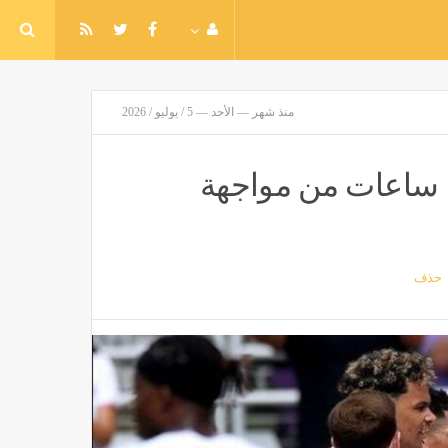
منذ شهر — الأحد — 5 / يوليو / 2026
ل ساعات من مواجهة
حذف