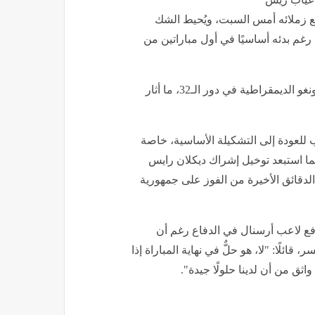
ع زملائه أمس السبت، ويُحيط الشك
رغم بدئه أساسيًا في أول مباراتين من
كان سبنس قد اضطر للخروج من الملعب أمام جمهورية الكونغو الديمقراطية في دور الـ32، ما أثار
رب للعودة إلى التشكيلة الأساسية، خاصة
اد للتدريبات الجماعية استعدادًا لمباراة دور الـ16، فيما استبعد توخيل إشراك ديكلان رايس
لدقائق الأخيرة من الفوز على جمهورية
وخيل فكرة دفع لاعب أرسنال في الدفاع رغم أن
 قائلًا: "لا، هو حلٌّ في نهاية المباراة إذا
ثق من أن لدينا حلولًا جيدة".