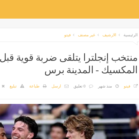
الرئيسية
الارشيف
غير مصنف
فيتو
منتخب إنجلترا يتلقى ضربة قوية قب
المكسيك - المدينة برس
فيتو
منذ شهر
0 تعليق
ارسل
طباعة
تبليغ