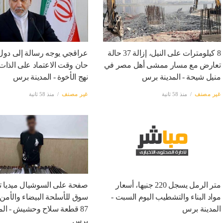
8 كيلومترات على النيل، إزالة 37 حالة
عراقجي يوجه رسالة إلى دول 
تعارض مع مسار ممشى أهل مصر في
حان وقت الاعتماد على الذات
منيل شيحة - المدينة برس
نهج الأخوة - المدينة برس
غير مصنف
منذ 58 ثانية
غير مصنف
منذ 58 ثانية
متر الرمل يسجل 220 جنيها، أسعار
صفحة على السوشيال ميديا ت
مواد البناء والتشطيب اليوم السبت -
سوق للأسلحة البيضاء والأمن
المدينة برس
87 قطعة سلاح وحشيش - الم
برس