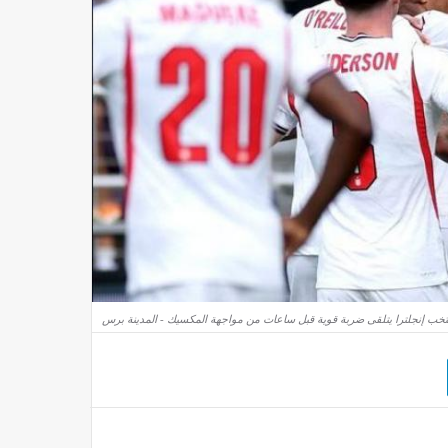
تخب إنجلترا يتلقى ضربة قوية قبل ساعات من مواجهة المكسيك - المدينة برس