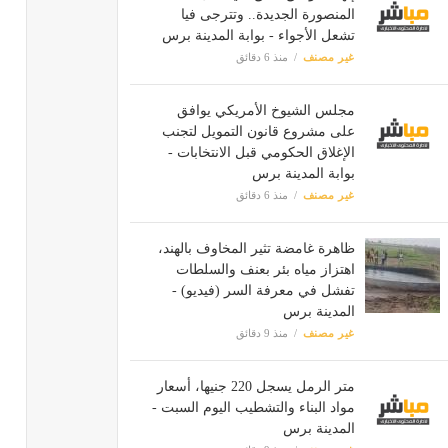
المنصورة الجديدة.. وتترجى فيا
تشعل الأجواء - بوابة المدينة برس
غير مصنف
منذ 6 دقائق
مجلس الشيوخ الأمريكي يوافق
على مشروع قانون التمويل لتجنب
الإغلاق الحكومي قبل الانتخابات -
بوابة المدينة برس
غير مصنف
منذ 6 دقائق
ظاهرة غامضة تثير المخاوف بالهند،
اهتزاز مياه بئر بعنف والسلطات
تفشل في معرفة السر (فيديو) -
المدينة برس
غير مصنف
منذ 9 دقائق
متر الرمل يسجل 220 جنيها، أسعار
مواد البناء والتشطيب اليوم السبت -
المدينة برس