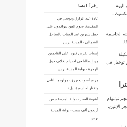
 اليوم
إقرأ ايضا
مكسيك -
غادة عبد الرازق وبوسي في
المقدمة، نجوم الفن يتوافدون على
حفل شيرين عبد الوهاب بالساحل
ه الحاسمة
الشمالي - المدينة برس
إسبانيا تفرض قيودا على القادمين
كيلة
من إيطاليا في احتدام لخلاف حول
س توخيل في
الهجرة - بوابة المدينة برس
مريم أصواب ترزق بمولودها الثاني
ترا
وتختار له اسم (نايل)
م توتنهام
أيقونة الصبر - بوابة المدينة برس
ر الإثنين،
أربعون ألف سبب - بوابة المدينة
برس
د غياب ريس