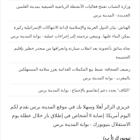
وزارة الشباب تفتتح فعاليات الأنشطة الرياضية الصيفية بمدينة العلمين
الجديدة - المدينة برس
الهباش: بيان الدول العربية والإسلامية لإدانة الانتهاكات الإسرائيلية ركيزة
يمكن البناء عليها.. وينبغي ترجمته إلى إجراءات عملية - بوابة المدينة برس
نجاة سائق بأعجوبة بعد انقلاب سيارته وانجرافها من منحدر خطير بإقليم
الحسيمة
رصيف الصحافة: ضبط بيع المكملات الغذائية يعزز سلامة المستهلكين
بالمغرب - بوابة المدينة برس
"الكاف" يجدد دعم إنفانتينو بالإجماع - بوابة المدينة برس
عزيزي الزائر أهلا وسهلا بك في موقع المدينة برس نقدم لكم
اليوم أمريكا: إصابة 8 أشخاص في إطلاق نار خلال عطلة يوم
الاستقلال بنيويورك - بوابة المدينة برس
نيويورك (أ ب)