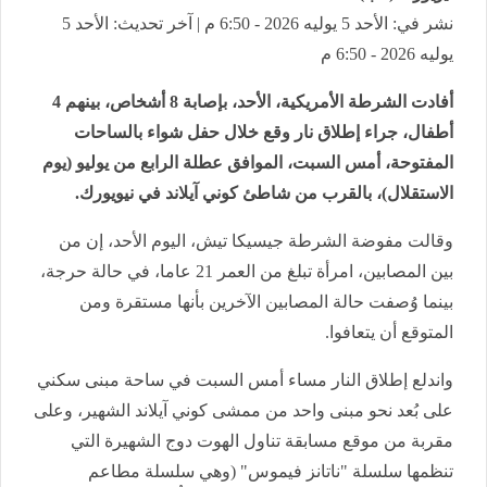
نشر في: الأحد 5 يوليه 2026 - 6:50 م | آخر تحديث: الأحد 5
يوليه 2026 - 6:50 م
أفادت الشرطة الأمريكية، الأحد، بإصابة 8 أشخاص، بينهم 4
أطفال، جراء إطلاق نار وقع خلال حفل شواء بالساحات
المفتوحة، أمس السبت، الموافق عطلة الرابع من يوليو (يوم
الاستقلال)، بالقرب من شاطئ كوني آيلاند في نيويورك.
وقالت مفوضة الشرطة جيسيكا تيش، اليوم الأحد، إن من
بين المصابين، امرأة تبلغ من العمر 21 عاما، في حالة حرجة،
بينما وُصفت حالة المصابين الآخرين بأنها مستقرة ومن
المتوقع أن يتعافوا.
واندلع إطلاق النار مساء أمس السبت في ساحة مبنى سكني
على بُعد نحو مبنى واحد من ممشى كوني آيلاند الشهير، وعلى
مقربة من موقع مسابقة تناول الهوت دوج الشهيرة التي
تنظمها سلسلة "ناتانز فيموس" (وهي سلسلة مطاعم