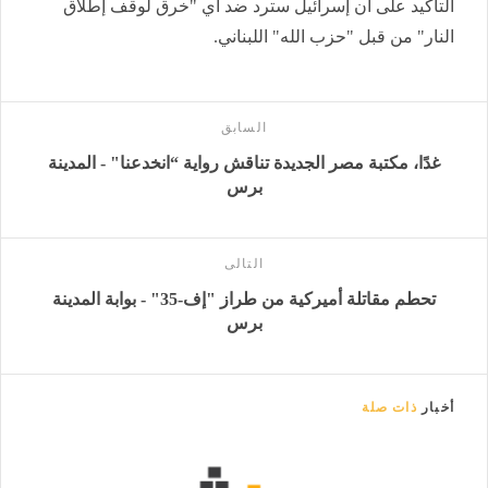
التأكيد على أن إسرائيل سترد ضد أي "خرق لوقف إطلاق
النار" من قبل "حزب الله" اللبناني.
السابق
غدًا، مكتبة مصر الجديدة تناقش رواية “انخدعنا" - المدينة
برس
التالى
تحطم مقاتلة أميركية من طراز "إف-35" - بوابة المدينة
برس
أخبار
ذات صلة