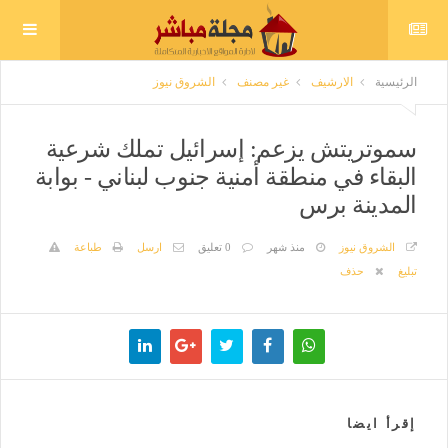
الرئيسية
الارشيف
غير مصنف
الشروق نيوز
سموتريتش يزعم: إسرائيل تملك شرعية
البقاء في منطقة أمنية جنوب لبناني - بوابة
المدينة برس
الشروق نيوز
منذ شهر
0 تعليق
ارسل
طباعة
تبليغ
حذف
إقرأ ايضا