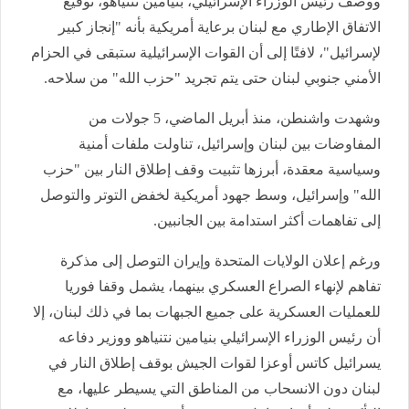
ووصف رئيس الوزراء الإسرائيلي، بنيامين نتنياهو، توقيع
الاتفاق الإطاري مع لبنان برعاية أمريكية بأنه "إنجاز كبير
لإسرائيل"، لافتًا إلى أن القوات الإسرائيلية ستبقى في الحزام
الأمني جنوبي لبنان حتى يتم تجريد "حزب الله" من سلاحه.
وشهدت واشنطن، منذ أبريل الماضي، 5 جولات من
المفاوضات بين لبنان وإسرائيل، تناولت ملفات أمنية
وسياسية معقدة، أبرزها تثبيت وقف إطلاق النار بين "حزب
الله" وإسرائيل، وسط جهود أمريكية لخفض التوتر والتوصل
إلى تفاهمات أكثر استدامة بين الجانبين.
ورغم إعلان الولايات المتحدة وإيران التوصل إلى مذكرة
تفاهم لإنهاء الصراع العسكري بينهما، يشمل وقفا فوريا
للعمليات العسكرية على جميع الجبهات بما في ذلك لبنان، إلا
أن رئيس الوزراء الإسرائيلي بنيامين نتنياهو ووزير دفاعه
يسرائيل كاتس أوعزا لقوات الجيش بوقف إطلاق النار في
لبنان دون الانسحاب من المناطق التي يسيطر عليها، مع