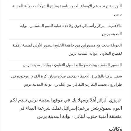
البورصة ترتد بدعم الأوضاع الجيوسياسية ونتائج الشركات - بوابة المدينة
برس
«الأهلي»... مركز رأسمالي قوي وقاعدة صلبة للنمو المستمر - بوابة
المدينة برس
الحويلة تبحث مع مسؤولين من جامعة الخليج التصور الأولي لمنصة رقمية
لقطاع التعاون - بوابة المدينة برس
السفير المضف يبحث مع مالطا سبل التعاون - بوابة المدينة برس
سفير تركيا بالقاهرة: الاحتفاء بمحمد صلاح يتجاوز كرة القدم.. ووجوده في
طرابزون يجسد التقارب الثقافي بين البلدين - بوابة المدينة برس
عزيزي الزائر أهلا وسهلا بك في موقع المدينة برس نقدم لكم
اليوم سموتريتش يزعم: إسرائيل تملك شرعية البقاء في
منطقة أمنية جنوب لبناني - بوابة المدينة برس
وكالات