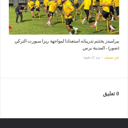
بيراميدز يختتم تدريباته استعدادا لمواجهة ريزا سبورت التركي
(صور) - المدينة برس
غير مصنف
منذ 21 دقيقة
0 تعليق