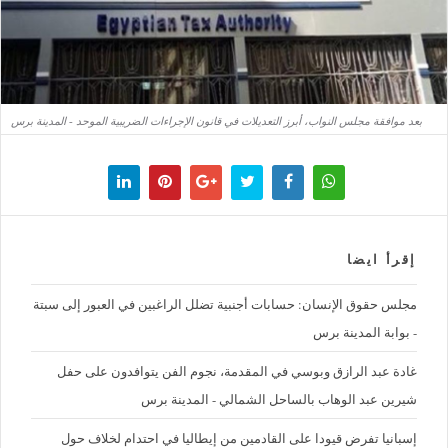
بعد موافقة مجلس النواب، أبرز التعديلات في قانون الإجراءات الضريبية الموحد - المدينة برس
إقرأ ايضا
مجلس حقوق الإنسان: حسابات أجنبية تضلل الراغبين في العبور إلى سبتة
- بوابة المدينة برس
غادة عبد الرازق وبوسي في المقدمة، نجوم الفن يتوافدون على حفل
شيرين عبد الوهاب بالساحل الشمالي - المدينة برس
إسبانيا تفرض قيودا على القادمين من إيطاليا في احتدام لخلاف حول