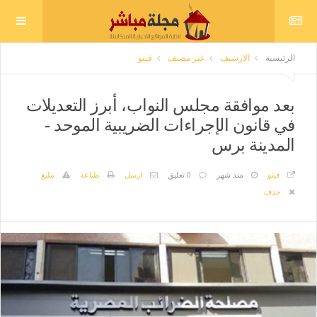
الرئيسية
الارشيف
غير مصنف
فيتو
بعد موافقة مجلس النواب، أبرز التعديلات
في قانون الإجراءات الضريبية الموحد -
المدينة برس
فيتو
منذ شهر
0 تعليق
ارسل
طباعة
تبليغ
حذف