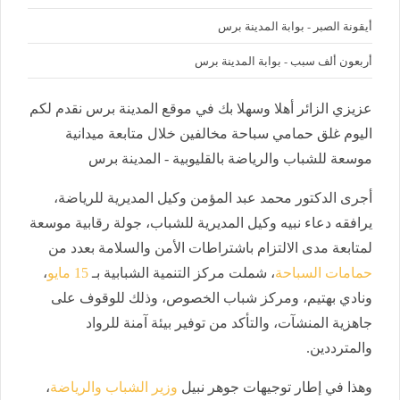
أيقونة الصبر - بوابة المدينة برس
أربعون ألف سبب - بوابة المدينة برس
عزيزي الزائر أهلا وسهلا بك في موقع المدينة برس نقدم لكم
اليوم غلق حمامي سباحة مخالفين خلال متابعة ميدانية
موسعة للشباب والرياضة بالقليوبية - المدينة برس
أجرى الدكتور محمد عبد المؤمن وكيل المديرية للرياضة،
يرافقه دعاء نبيه وكيل المديرية للشباب، جولة رقابية موسعة
لمتابعة مدى الالتزام باشتراطات الأمن والسلامة بعدد من
حمامات السباحة
، شملت مركز التنمية الشبابية بـ
15 مايو
،
ونادي بهتيم، ومركز شباب الخصوص، وذلك للوقوف على
جاهزية المنشآت، والتأكد من توفير بيئة آمنة للرواد
والمترددين.
وهذا في إطار توجيهات جوهر نبيل
وزير الشباب والرياضة
،