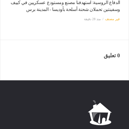
الدفاع الروسية: استهدفنا مصنع ومستودع عسكريين في كييف
وسفينتين تحملان شحنة أسلحة بأوديسا - المدينة برس
غير مصنف
منذ 28 دقيقة
0 تعليق