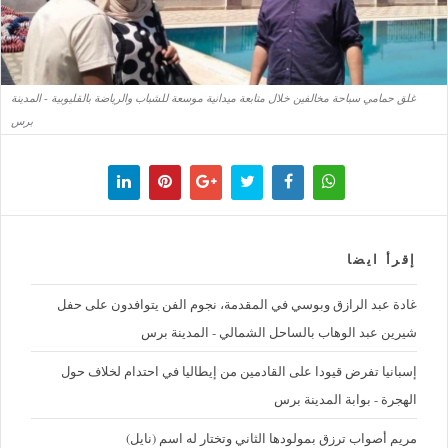
غلق حمامي سباحة مخالفين خلال متابعة ميدانية موسعة للشباب والرياضة بالقليوبية - المدينة
برس
إقرأ ايضا
غادة عبد الرازق وبوسي في المقدمة، نجوم الفن يتوافدون على حفل
شيرين عبد الوهاب بالساحل الشمالي - المدينة برس
إسبانيا تفرض قيودا على القادمين من إيطاليا في احتدام لخلاف حول
الهجرة - بوابة المدينة برس
مريم أصواب ترزق بمولودها الثاني وتختار له اسم (نايل)