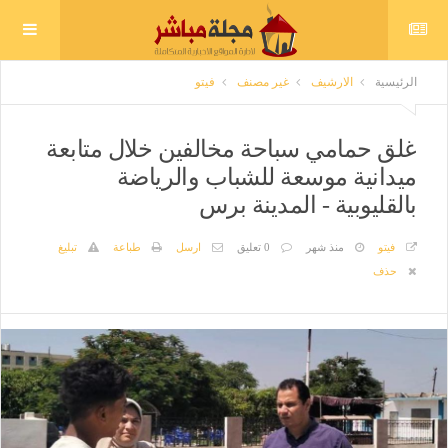
الرئيسية
الارشيف
غير مصنف
فيتو
غلق حمامي سباحة مخالفين خلال متابعة
ميدانية موسعة للشباب والرياضة
بالقليوبية - المدينة برس
فيتو
منذ شهر
0 تعليق
ارسل
طباعة
تبليغ
حذف