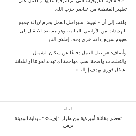
بـ«الاتفاقية التاريخية» التي تم التوقيع عليها، والعمل على
تطهير المنطقة من عناصر حزب الله.
ولفت إلى أن «الجيش سيواصل العمل بحزم لإزالة جميع
التهديدات من الأراضي اللبنانية، وهو مستعد للانتقال إلى
هجوم سريع إذا تم خرق وقف إطلاق النار».
وأضاف: «نواصل العمل دفاعًا عن سكان الشمال،
والتعليمات واضحة: يجب مهاجمة أي تهديد لقواتنا أو لبلداتنا
بشكل فوري بهدف إزالته».
التالى
تحطم مقاتلة أميركية من طراز "إف-35" - بوابة المدينة
برس