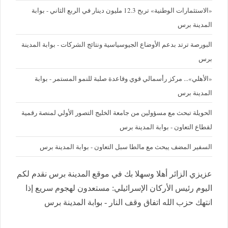
«الاستثمارات الوطنية» تربح 12.3 مليون دينار في الربع الثاني - بوابة
المدينة برس
البورصة ترتد بدعم الأوضاع الجيوسياسية ونتائج الشركات - بوابة المدينة
برس
«الأهلي»... مركز رأسمالي قوي وقاعدة صلبة للنمو المستمر - بوابة
المدينة برس
الحويلة تبحث مع مسؤولين من جامعة الخليج التصور الأولي لمنصة رقمية
لقطاع التعاون - بوابة المدينة برس
السفير المضف يبحث مع مالطا سبل التعاون - بوابة المدينة برس
عزيزي الزائر أهلا وسهلا بك في موقع المدينة برس نقدم لكم
اليوم رئيس الأركان الإسرائيلي: مستعدون لهجوم سريع إذا
انتهك حزب الله اتفاق وقف النار - بوابة المدينة برس