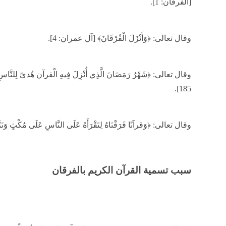
[الفرقان: 1].
وقال تعالى: ﴿وَأَنْزَلَ الْفُرْقَانَ﴾ [آل عمران: 4].
وقال تعالى: ﴿شَهْرُ رَمَضَانَ الَّذِي أُنْزِلَ فِيهِ الْقرآن هُدىً لِلنَّاسِ وَب
185].
وقال تعالى: ﴿وَقرآنًا فَرَقْنَاهُ لِتَقْرَأَهُ عَلَى النَّاسِ عَلَى مُكْثٍ وَنَزَّلْنَا
سبب تسمية القرآن الكريم بالفرقان