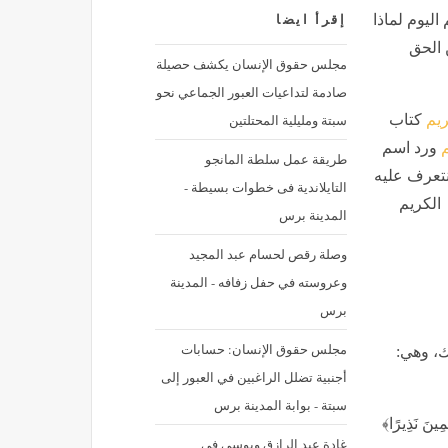
اليوم لماذا
إقرأ ايضا
 الحق
مجلس حقوق الإنسان يكشف حصيلة
صادمة لتداعيات العبور الجماعي نحو
سبتة ومليلية المحتلتين
ريم
كتاب
م
ورد اسم
طريقة عمل سلطة المانجو
سنتعرف عليه
التايلاندية فى خطوات بسيطة -
الكريم
المدينة برس
وصلة رقص لحسام عبد المجيد
وعروسته في حفل زفافه - المدينة
برس
مجلس حقوق الإنسان: حسابات
رك، وهي:
أجنبية تضلل الراغبين في العبور إلى
سبتة - بوابة المدينة برس
مِينَ نَذِيرًا﴾
غادة عبد الرازق وبوسي في