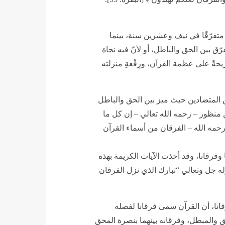
 متفرّقًا في نيف وعشرين سنة، بينما
رّق بين الحق والباطل، أو لأنّ فيه نجاة
يحةً على عظمة القرآن، ورِفْعةِ منزلته
ن المتضادين حيث ميز بين الحق والباطل
 منظور – رحمه الله تعالي – إن كل ما
 رحمه الله – الفرقان من أسماء القرآن
فرقانا، وقد أخذت الآيات الكريمة بهذه
له جل وتعالي “تبارك الذي نزل الفرقان
نا، أن القرآن سمى فرقانا لفصله
 والمبطل، وفرقانه بينهما بنصرة المحق