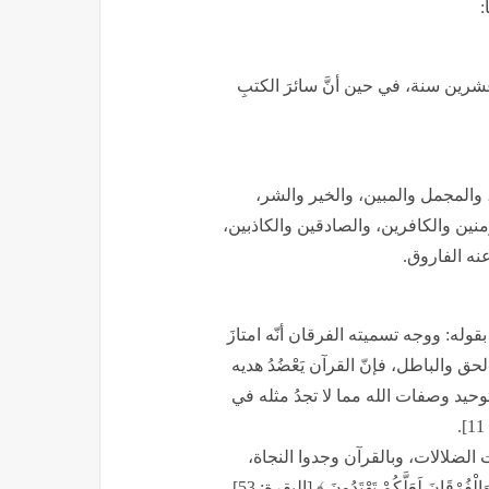
:
عشرين سنة، في حين أنَّ سائرَ الكتبِ
، والمجمل والمبين، والخير والشر،
نين والكافرين، والصادقين والكاذبين،
نه الفاروق.
وله: ووجه تسميته الفرقان أنّه امتازَ
ق والباطل، فإنّ القرآن يَعْضُدُ هديه
وحيد وصفات الله مما لا تجدُ مثله في
ت الضلالات، وبالقرآن وجدوا النجاة،
انَ لَعَلَّكُمْ تَهْتَدُونَ ﴾ [البقرة: 53].