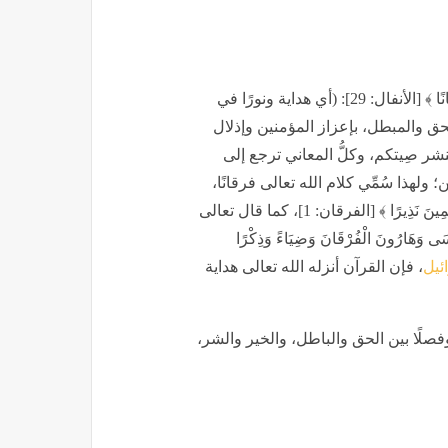
يقول الإمام الألوسي في معنى قوله تعالى: ﴿ يَجْعَلْ لَكُمْ فُرْقَانًا ﴾ [الأنفال: 29]: (أي هداية ونورًا في
لمحق والمبطل، بإعزاز المؤمنين وإذلال
شر صِيتكم، وكلُّ المعاني ترجع إلى
لهذا سُمِّي كلام الله تعالى فرقانًا،
قال تعالى: ﴿ تَبَارَكَ الَّذِي نَزَّلَ الْفُرْقَانَ عَلَى عَبْدِهِ لِيَكُونَ لِلْعَالَمِينَ نَذِيرًا ﴾ [الفرقان: 1]، كما قال تعالى
َارُونَ الْفُرْقَانَ وَضِيَاءً وَذِكْرًا
ئيل
، فإن القرآن أنزله الله تعالى هداية
ا وفصلًا بين الحق والباطل، والخير والشر،