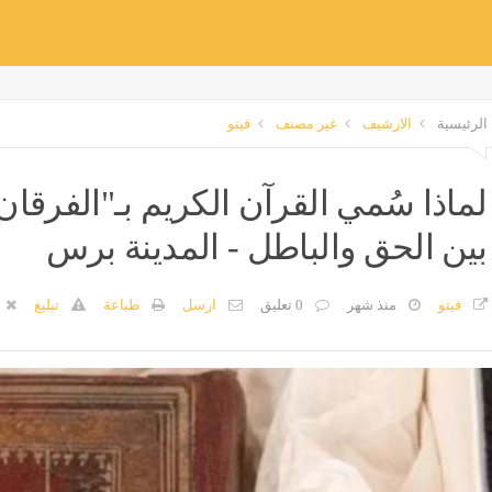
الرئيسية
الارشيف
غير مصنف
فيتو
لماذا سُمي القرآن الكريم بـ"الفرقا
بين الحق والباطل - المدينة برس
فيتو
منذ شهر
0 تعليق
ارسل
طباعة
تبليغ