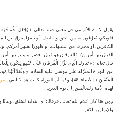
قلوبكم، تُفرِّقون به بين الحق والباطل، أو نصرًا يفرق بين ا
الكافرين، أو مخرجًا من الشبهات، أو ظهورًا يشهر أمركم، وين
الفرق بين أمرين)، فالفرقان هو فرق وفصل وتمييز بين أمرين؛ و
عن التوراة المنزَّلة على موسى عليه السلام: ﴿ وَلَقَدْ آتَيْنَا مُوسَى وَه
لِلْمُتَّقِينَ ﴾ [الأنبياء: 48]، وكما أن التوراة كانت هدايةً لبني
إسرا
لهذه الأمة وللعالَمين إلى يوم الدين.
ومِن هنا كان كلام الله تعالى فرقانًا؛ أي: هداية للخلق، وبيانً
والإيمان والكفر.