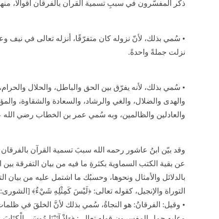
ذكر المفسّرون في سببِ تسمية القرآن بالفرقان أقوالًا، منها
• سُمي بذلك، لأنّ نزوله كان متفرّقًا، أنزله تعالى في نيف و
نزلت جملةً واحدةً.
• سُمي بذلك، لأنه يفرّق بين الحق والباطل، والحلال والحرام
والهدى والضلال، والغي والرشاد، والسعادة والشقاوة، والمؤم
والعادلين والظالمين، وبه سُمي عمر بن الخطاب رضي الله ع
وقد بيّن ابنُ عاشور رحمه الله سببَ تسمية القرآن بالفرقان بق
عن بقية الكتب السماوية بكثرةِ ما فيه من بيان التفرقة بين الح
بالدلائل والأمثال ونحوها، وحسبُك ما اشتمل عليه من بيان الت
التوراة والإنجيل، كقوله تعالى: ﴿لَيْسَ كَمِثْلِهِ شَيْءٌ﴾ [الشورى: 11].
• وقيل: الفرقانُ: هو النجاةُ، سُمي بذلك لأنَّ الخلقَ في ظلما
وعليه حمل المفسرون قوله تعالى: ﴿وَإِذْ آتَيْنَا مُوسَى الْكِتَابَ وَالْفُرْقَ