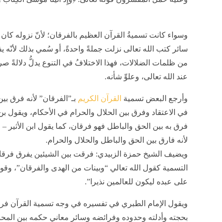
وسواء كانت تسميةُ القرآن العظيم بالفرقان؛ لأنّ نزوله كان
سائر كتب الله تعالى نزلت جملةً واحدةً، أو سُمي بذلك لأنّه يف
من ظلمات الضلالات، فهذا الاختلافُ في التنوع يدلُّ دلالةً صر
عند الله تعالى، وعلوِّ شأنه.
وأرجع البعض تسمية
القرآن الكريم
بـ”الفرقان” لأنه فرق بي
في الاعتقاد وفرق بين الحلال والحرام في الأحكام، ويقول بن
فرق به بين الحق والباطل فهو فرقان، كما يقول ابن الأثير –
لأنه فارق بين الحق والباطل والحلال والحرام.
ويضيف الشيخ حمزة الزبيدي: فرقت بين الشيئين يفرق فرقا و
التسمية كقول الله تعالي “وبينات من الهدى والفرقان”، وقو
على عبده ليكون للعالمين نذيرا”.
ويقول الإمام الطبري في تفسيره في وجه تسمية القرآن فرقا
بحجته وأدلته وحدوده وفرائضه وسائر معاني حكمه بين المحق