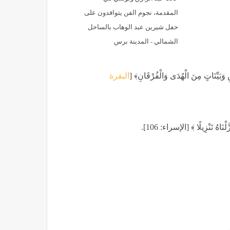
المقدمة، نجوم الفن يتوافدون على
حفل شيرين عبد الوهاب بالساحل
الشمالي - المدينة برس
َيِّنَاتٍ مِنَ الْهُدَى وَالْفُرْقَانِ﴾ [
البقرة
هُ تَنْزِيلًا ﴾ [الإسراء: 106].