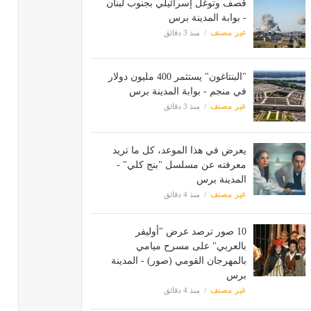
قصف وتوغل إسرائيلي بجنوب لبنان
- بوابة المدينة برس
غير مصنف
منذ 3 دقائق
"البنتاغون" يستثمر 400 مليون دولار
في منجم - بوابة المدينة برس
غير مصنف
منذ 3 دقائق
يعرض في هذا الموعد، كل ما تريد
معرفته عن مسلسل "بنج كلي" -
المدينة برس
غير مصنف
منذ 4 دقائق
10 صور ترصد عرض "أوليفر
بالعربي" على مسرح ميامي
بالمهرجان القومي (صور) - المدينة
برس
غير مصنف
منذ 4 دقائق