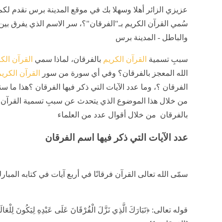
عزيزي الزائر أهلا وسهلا بك في موقع المدينة برس نقدم لكم 
سُمي القرآن الكريم بـ"الفرقان"؟، سر الاسم الذي يفرق بين
والباطل - المدينة برس
سببِ تسمية
القرآن الكريم
بالفرقان، لماذا سمي
القرآن الك
الله المعجز بالفرقان؟ وفي أي سورة من سور
القرآن الكري
الفرقان ؟، وما عدد الآيات التي ذكر فيها الفرقان ؟هذا ما 
من خلال هذا الموضوع الذي يتحدث عن سببِ تسمية القرآن 
بالفرقان من خلال أقوال عدد من العلماء
عدد الآيات التي ذكر فيها اسم الفرقان
سمّى الله تعالى القرآن فرقانًا في أربع آيات في كتابه المبا
قوله تعالى: ﴿تَبَارَكَ الَّذِي نَزَّلَ الْفُرْقَانَ عَلَى عَبْدِهِ لِيَكُونَ لِلْعَالَ