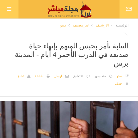
الرئيسية
الارشيف
غير مصنف
فيتو
النيابة تأمر بحبس المتهم بإنهاء حياة
صديقه في الدرب الأحمر 4 أيام - المدينة
برس
فيتو
منذ شهر
0 تعليق
ارسل
طباعة
تبليغ
حذف