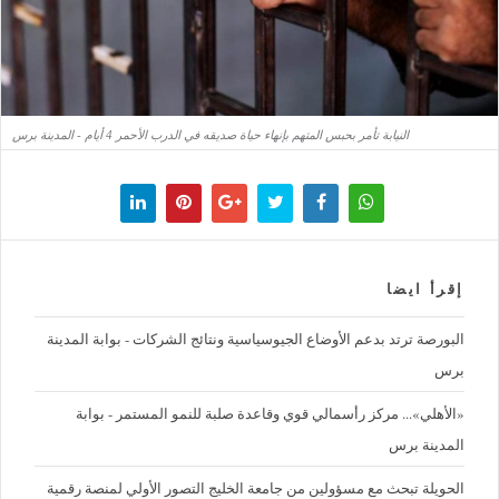
النيابة تأمر بحبس المتهم بإنهاء حياة صديقه في الدرب الأحمر 4 أيام - المدينة برس
إقرأ ايضا
البورصة ترتد بدعم الأوضاع الجيوسياسية ونتائج الشركات - بوابة المدينة
برس
«الأهلي»... مركز رأسمالي قوي وقاعدة صلبة للنمو المستمر - بوابة
المدينة برس
الحويلة تبحث مع مسؤولين من جامعة الخليج التصور الأولي لمنصة رقمية